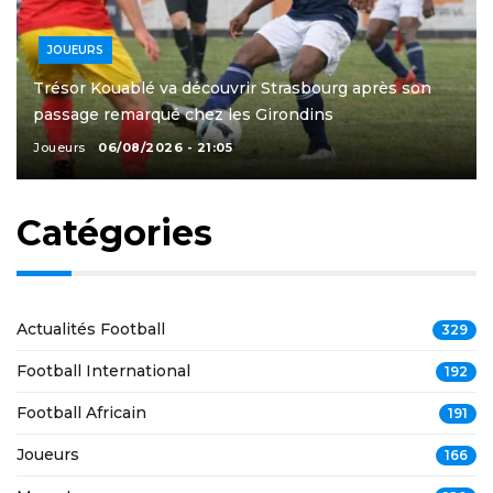
JOUEURS
Trésor Kouablé va découvrir Strasbourg après son
passage remarqué chez les Girondins
Joueurs
06/08/2026 - 21:05
Catégories
Actualités Football
329
Football International
192
Football Africain
191
Joueurs
166