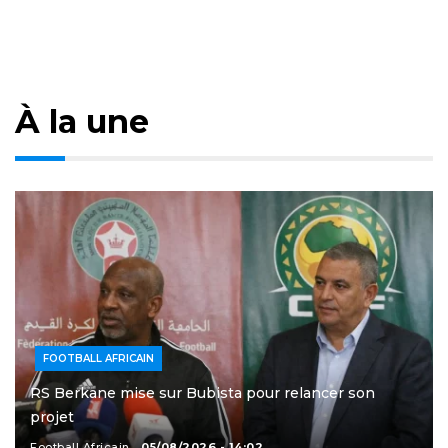
À la une
FOOTBALL AFRICAIN
RS Berkane mise sur Bubista pour relancer son
projet
Football Africain
05/08/2026 - 14:02