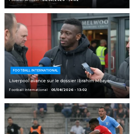
FOOTBALL INTERNATIONAL
Liverpool avance sur le dossier Ibrahim Mbaye
Football International
05/08/2026 - 13:02