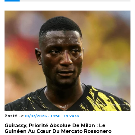
Posté Le
01/03/2026 - 18:56
19 Vues
Guirassy, Priorité Absolue De Milan : Le
Guinéen Au Cœur Du Mercato Rossonero