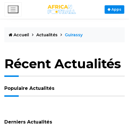
Apps
Accueil
Actualités
Guirassy
Récent Actualités
Populaire Actualités
Derniers Actualités