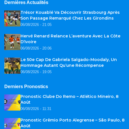
Dernières Actualités
Trésor Kouablé Va Découvrir Strasbourg Après
Son Passage Remarqué Chez Les Girondins
06/08/2026 - 21:05
Hervé Renard Relance L’aventure Avec La Côte
D’Ivoire
06/08/2026 - 20:06
Le 50e Cap De Gabriela Salgado-Moodaly, Un
Hommage Autant Qu’une Récompense
06/08/2026 - 19:05
Derniers Pronostics
Pronostic Clube Do Remo – Atlético Mineiro, 8
Août
06/08/2026 - 11:31
Pronostic Grêmio Porto Alegrense – São Paulo, 8
Août