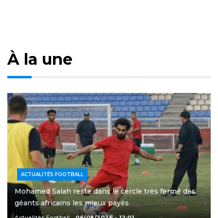
À la une
ACTUALITÉS FOOTBALL
Mohamed Salah reste dans le cercle très fermé des
géants africains les mieux payés
Actualités Football
06/08/2026 - 12:01