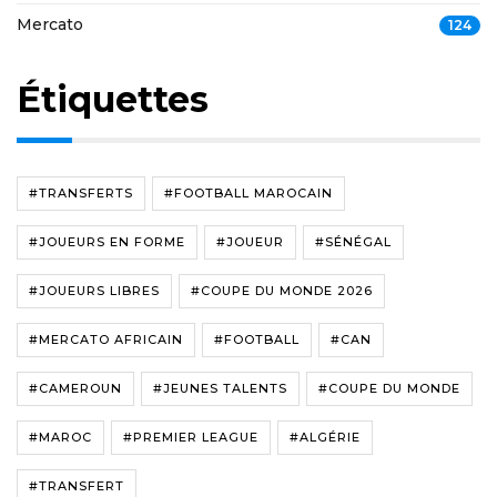
Mercato
124
Étiquettes
#TRANSFERTS
#FOOTBALL MAROCAIN
#JOUEURS EN FORME
#JOUEUR
#SÉNÉGAL
#JOUEURS LIBRES
#COUPE DU MONDE 2026
#MERCATO AFRICAIN
#FOOTBALL
#CAN
#CAMEROUN
#JEUNES TALENTS
#COUPE DU MONDE
#MAROC
#PREMIER LEAGUE
#ALGÉRIE
#TRANSFERT