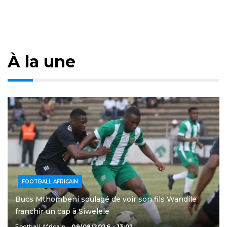
À la une
FOOTBALL AFRICAIN
Bucs Mthombeni soulagé de voir son fils Wandile
franchir un cap à Siwelele
Football Africain
09/08/2026 - 13:01