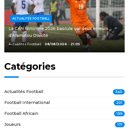
ACTUALITÉS FOOTBALL
La CAN féminine 2026 bascule sur deux erreurs
d’Aramatou Diakité
Actualités Football
08/08/2026 - 21:05
Catégories
Actualités Football
340
Football International
201
Football Africain
199
Joueurs
171