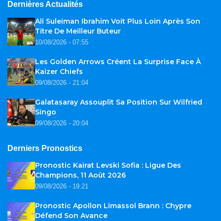
Dernières Actualités
Ali Suleiman Ibrahim Voit Plus Loin Après Son
Titre De Meilleur Buteur
10/08/2026 - 07:55
Les Golden Arrows Créent La Surprise Face À
Kaizer Chiefs
09/08/2026 - 21:04
Galatasaray Assouplit Sa Position Sur Wilfried
Singo
09/08/2026 - 20:04
Derniers Pronostics
Pronostic Kairat Levski Sofia : Ligue Des
Champions, 11 Août 2026
09/08/2026 - 19:21
Pronostic Apollon Limassol Brann : Chypre
Défend Son Avance