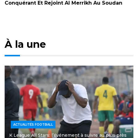
Conquérant Et Rejoint Al Merrikh Au Soudan
À la une
ACTUALITÉS FOOTBALL
K League All Stars: l’événement à suivre au plus près