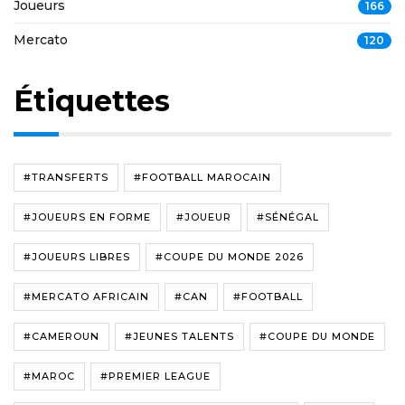
Joueurs
166
Mercato
120
Étiquettes
#TRANSFERTS
#FOOTBALL MAROCAIN
#JOUEURS EN FORME
#JOUEUR
#SÉNÉGAL
#JOUEURS LIBRES
#COUPE DU MONDE 2026
#MERCATO AFRICAIN
#CAN
#FOOTBALL
#CAMEROUN
#JEUNES TALENTS
#COUPE DU MONDE
#MAROC
#PREMIER LEAGUE