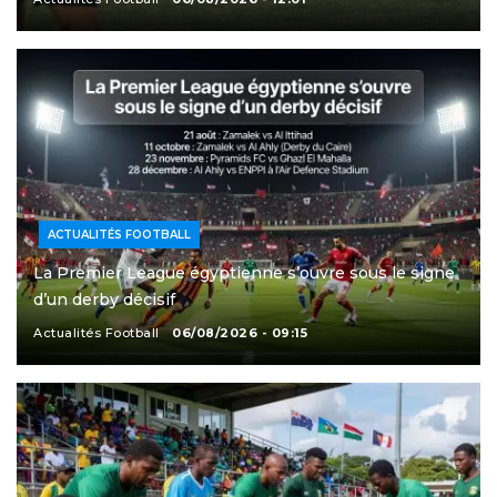
ACTUALITÉS FOOTBALL
La Premier League égyptienne s’ouvre sous le signe
d’un derby décisif
Actualités Football
06/08/2026 - 09:15