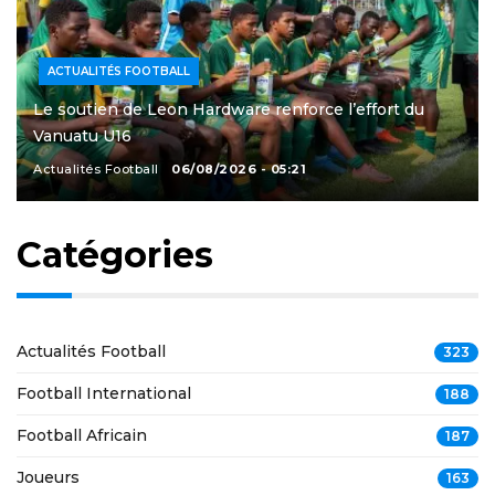
ACTUALITÉS FOOTBALL
Le soutien de Leon Hardware renforce l’effort du
Vanuatu U16
Actualités Football
06/08/2026 - 05:21
Catégories
Actualités Football
323
Football International
188
Football Africain
187
Joueurs
163