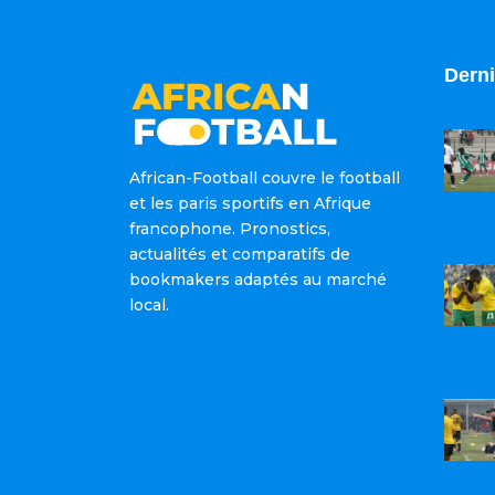
Derni
African-Football couvre le football
et les paris sportifs en Afrique
francophone. Pronostics,
actualités et comparatifs de
bookmakers adaptés au marché
local.