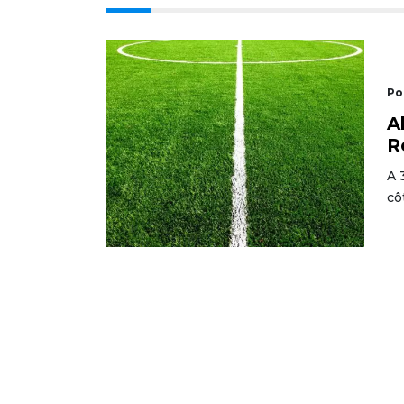
Po
A
R
A 
cô