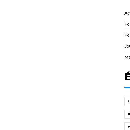
Ac
Fo
Fo
Jo
Me
É