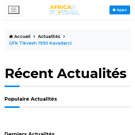
Apps
Accueil
Actualités
GFK Tikvesh 1930 Kavadarci
Récent Actualités
Populaire Actualités
Derniers Actualités