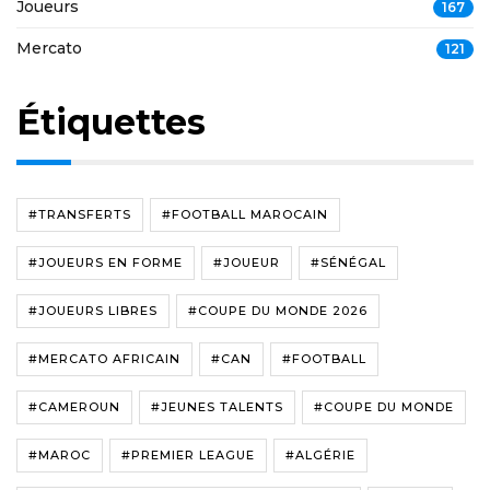
Joueurs
167
Mercato
121
Étiquettes
#TRANSFERTS
#FOOTBALL MAROCAIN
#JOUEURS EN FORME
#JOUEUR
#SÉNÉGAL
#JOUEURS LIBRES
#COUPE DU MONDE 2026
#MERCATO AFRICAIN
#CAN
#FOOTBALL
#CAMEROUN
#JEUNES TALENTS
#COUPE DU MONDE
#MAROC
#PREMIER LEAGUE
#ALGÉRIE