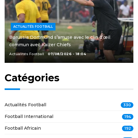
ACTUALITÉS FOOTBALL
Borussia Dortmund s’amuse avec le clin d’œil
commun avec Kaizer Chiefs
Actualités Football
07/08/2026 - 18:04
Catégories
Actualités Football
330
Football International
194
Football Africain
192