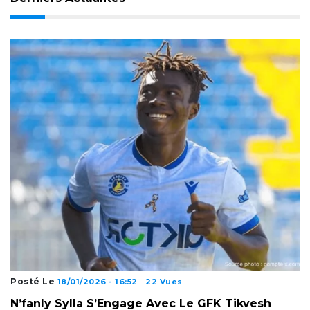
Posté Le
18/01/2026 - 16:52
22 Vues
N’fanly Sylla S’Engage Avec Le GFK Tikvesh