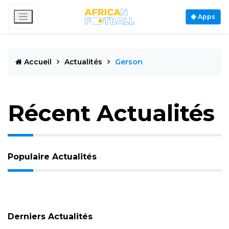
Apps
Accueil
Actualités
Gerson
Récent Actualités
Populaire Actualités
Derniers Actualités