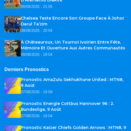
08/08/2026 - 21:05
Chelsea Teste Encore Son Groupe Face À Johor
Darul Ta’zim
08/08/2026 - 20:04
À Châteauroux, Un Tournoi Ivoirien Entre Fête,
Mémoire Et Ouverture Aux Autres Communautés
08/08/2026 - 19:04
Derniers Pronostics
Pronostic AmaZulu Sekhukhune United : MTN8,
9 Août
07/08/2026 - 18:09
Pronostic Energie Cottbus Hannover 96 : 2.
Bundesliga, 9 Août
07/08/2026 - 18:04
Pronostic Kaizer Chiefs Golden Arrows : MTN8, 9