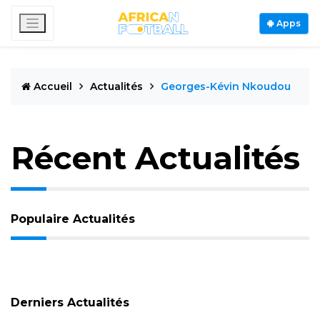
Apps
Accueil
Actualités
Georges-Kévin Nkoudou
Récent Actualités
Populaire Actualités
Derniers Actualités