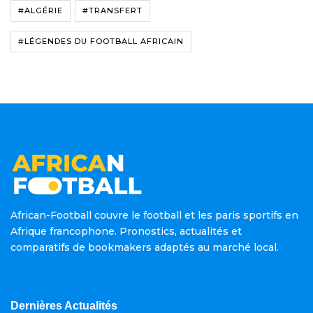
#ALGÉRIE
#TRANSFERT
#LÉGENDES DU FOOTBALL AFRICAIN
African-Football couvre le football et les paris sportifs en
Afrique francophone. Pronostics, actualités et
comparatifs de bookmakers adaptés au marché local.
Dernières Actualités