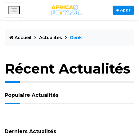
Apps
Accueil
Actualités
Genk
Récent Actualités
Populaire Actualités
Derniers Actualités