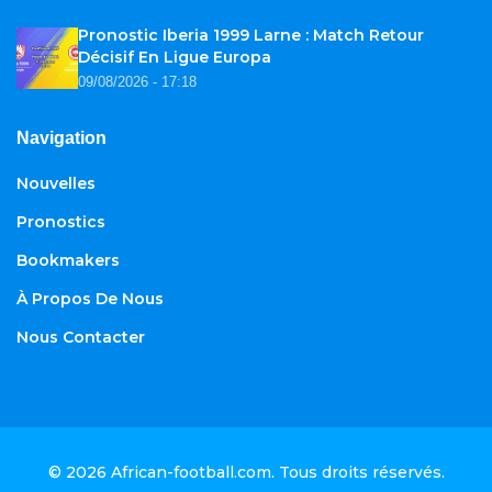
Pronostic Iberia 1999 Larne : Match Retour
Décisif En Ligue Europa
09/08/2026 - 17:18
Navigation
Nouvelles
Pronostics
Bookmakers
À Propos De Nous
Nous Contacter
© 2026
African-football.com
. Tous droits réservés.