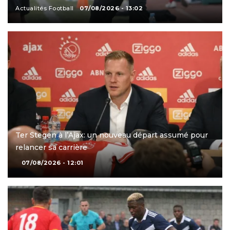
Actualités Football
07/08/2026 - 13:02
Ter Stegen à l’Ajax: un nouveau départ assumé pour
relancer sa carrière
07/08/2026 - 12:01