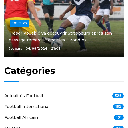
JOUEURS
Trésor Kouablé va découvrir Strasbourg après son
passage remarqué chez les Girondins
Joueurs
06/08/2026 - 21:05
Catégories
Actualités Football
329
Football International
192
Football Africain
191