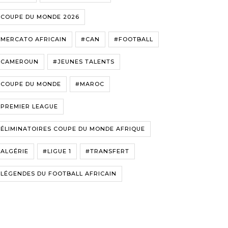
#COUPE DU MONDE 2026
#MERCATO AFRICAIN
#CAN
#FOOTBALL
#CAMEROUN
#JEUNES TALENTS
#COUPE DU MONDE
#MAROC
#PREMIER LEAGUE
ÉLIMINATOIRES COUPE DU MONDE AFRIQUE
ALGÉRIE
#LIGUE 1
#TRANSFERT
LÉGENDES DU FOOTBALL AFRICAIN