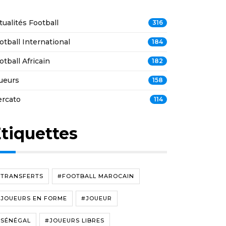
tualités Football
316
otball International
184
otball Africain
182
ueurs
158
rcato
114
tiquettes
#TRANSFERTS
#FOOTBALL MAROCAIN
#JOUEURS EN FORME
#JOUEUR
#SÉNÉGAL
#JOUEURS LIBRES