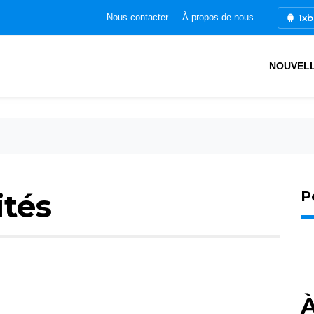
1xb
Nous contacter
À propos de nous
NOUVEL
ités
P
À