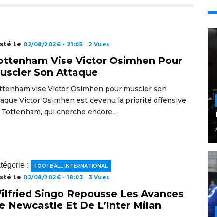
sté Le
02/08/2026 - 21:05
2 Vues
ottenham Vise Victor Osimhen Pour
uscler Son Attaque
ttenham vise Victor Osimhen pour muscler son
taque Victor Osimhen est devenu la priorité offensive
 Tottenham, qui cherche encore…
tégorie :
FOOTBALL INTERNATIONAL
sté Le
02/08/2026 - 18:03
3 Vues
ilfried Singo Repousse Les Avances
e Newcastle Et De L’Inter Milan