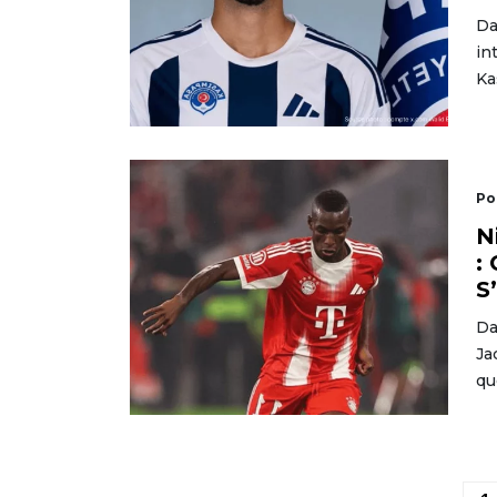
Da
in
Ka
Po
N
:
S
Da
Ja
qu