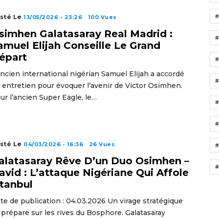
sté Le
13/05/2026 - 23:26
100 Vues
simhen Galatasaray Real Madrid :
amuel Elijah Conseille Le Grand
épart
ancien international nigérian Samuel Elijah a accordé
 entretien pour évoquer l’avenir de Victor Osimhen.
ur l’ancien Super Eagle, le…
#
sté Le
04/03/2026 - 16:36
26 Vues
#
alatasaray Rêve D’un Duo Osimhen –
#
avid : L’attaque Nigériane Qui Affole
stanbul
te de publication : 04.03.2026 Un virage stratégique
 prépare sur les rives du Bosphore. Galatasaray