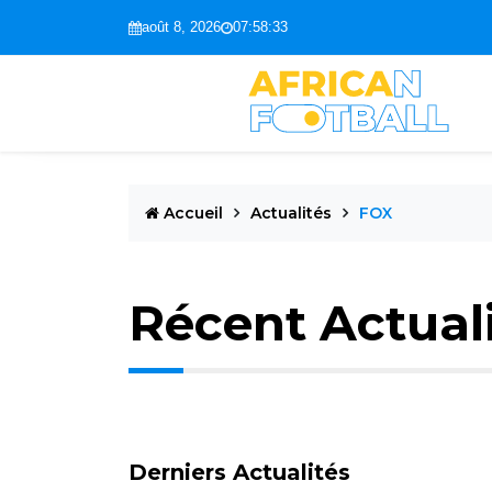
août 8, 2026
07:58:34
Accueil
Actualités
FOX
Récent Actual
Derniers Actualités