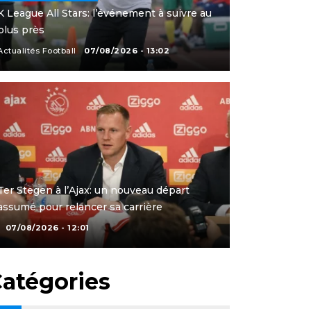
K League All Stars: l’événement à suivre au
plus près
Actualités Football
07/08/2026 - 13:02
Ter Stegen à l’Ajax: un nouveau départ
assumé pour relancer sa carrière
07/08/2026 - 12:01
atégories