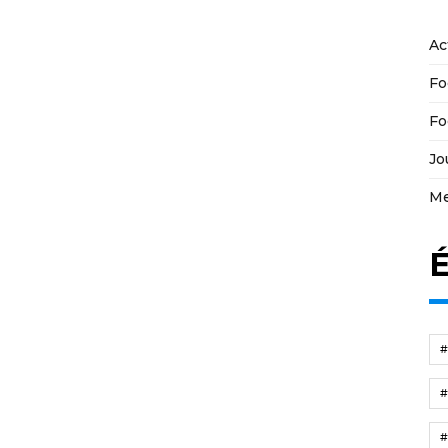
Ac
Fo
Fo
Jo
Me
É