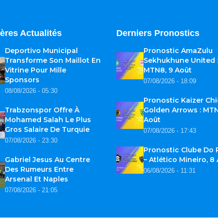
ères Actualités
Derniers Pronostics
Deportivo Municipal
Pronostic AmaZulu
Transforme Son Maillot En
Sekhukhune United 
Vitrine Pour Mille
MTN8, 9 Août
Sponsors
07/08/2026 - 18:09
08/08/2026 - 05:30
Pronostic Kaizer Chi
Trabzonspor Offre À
Golden Arrows : MTN
Mohamed Salah Le Plus
Août
Gros Salaire De Turquie
07/08/2026 - 17:43
07/08/2026 - 23:30
Pronostic Clube Do
Gabriel Jesus Au Centre
– Atlético Mineiro, 8
Des Rumeurs Entre
06/08/2026 - 11:31
Arsenal Et Naples
07/08/2026 - 21:05