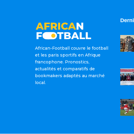
Derni
African-Football couvre le football
et les paris sportifs en Afrique
francophone. Pronostics,
actualités et comparatifs de
bookmakers adaptés au marché
local.