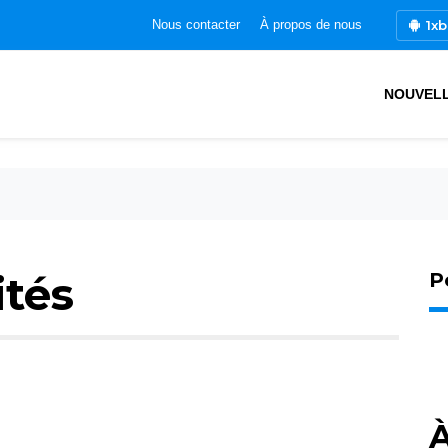
1xb
Nous contacter
À propos de nous
NOUVEL
i
ités
P
À