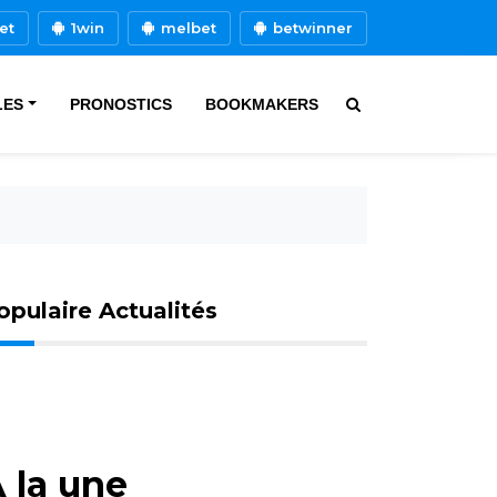
et
1win
melbet
betwinner
LES
PRONOSTICS
BOOKMAKERS
opulaire Actualités
 la une