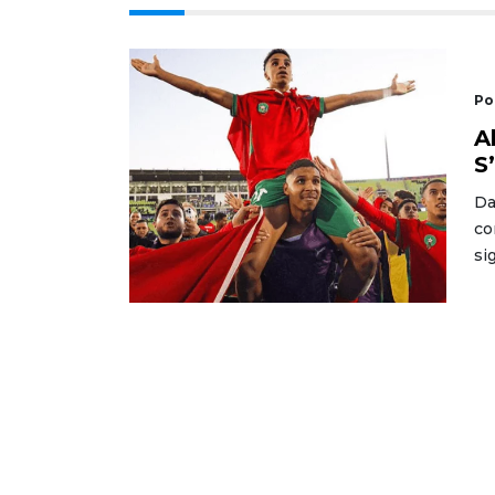
Po
A
S
Da
co
si