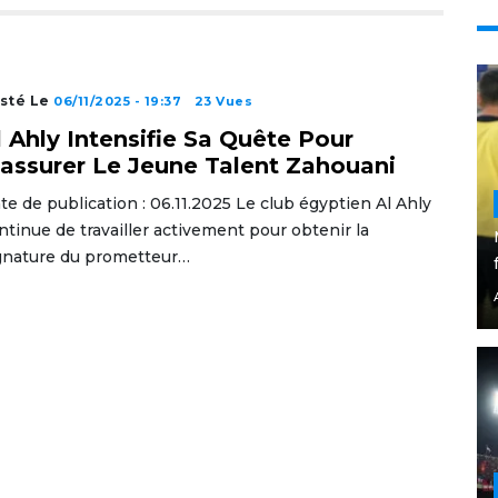
sté Le
06/11/2025 - 19:37
23 Vues
l Ahly Intensifie Sa Quête Pour
’assurer Le Jeune Talent Zahouani
te de publication : 06.11.2025 Le club égyptien Al Ahly
ntinue de travailler activement pour obtenir la
gnature du prometteur…