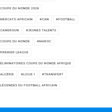
#COUPE DU MONDE 2026
#MERCATO AFRICAIN
#CAN
#FOOTBALL
#CAMEROUN
#JEUNES TALENTS
#COUPE DU MONDE
#MAROC
#PREMIER LEAGUE
ÉLIMINATOIRES COUPE DU MONDE AFRIQUE
ALGÉRIE
#LIGUE 1
#TRANSFERT
LÉGENDES DU FOOTBALL AFRICAIN