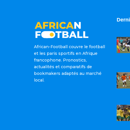
Derni
African-Football couvre le football
et les paris sportifs en Afrique
francophone. Pronostics,
actualités et comparatifs de
bookmakers adaptés au marché
local.