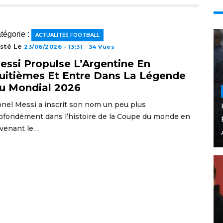
tégorie :
ACTUALITÉS FOOTBALL
sté Le
23/06/2026 - 13:31
34 Vues
essi Propulse L’Argentine En
uitièmes Et Entre Dans La Légende
u Mondial 2026
onel Messi a inscrit son nom un peu plus
ofondément dans l’histoire de la Coupe du monde en
venant le…