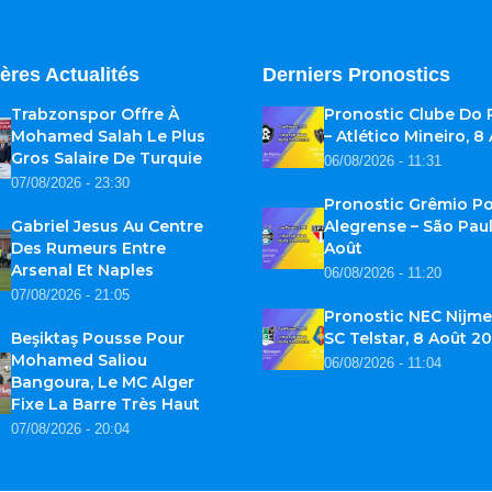
ères Actualités
Derniers Pronostics
Trabzonspor Offre À
Pronostic Clube Do
Mohamed Salah Le Plus
– Atlético Mineiro, 8
Gros Salaire De Turquie
06/08/2026 - 11:31
07/08/2026 - 23:30
Pronostic Grêmio Po
Gabriel Jesus Au Centre
Alegrense – São Paul
Des Rumeurs Entre
Août
Arsenal Et Naples
06/08/2026 - 11:20
07/08/2026 - 21:05
Pronostic NEC Nijme
Beşiktaş Pousse Pour
SC Telstar, 8 Août 2
Mohamed Saliou
06/08/2026 - 11:04
Bangoura, Le MC Alger
Fixe La Barre Très Haut
07/08/2026 - 20:04