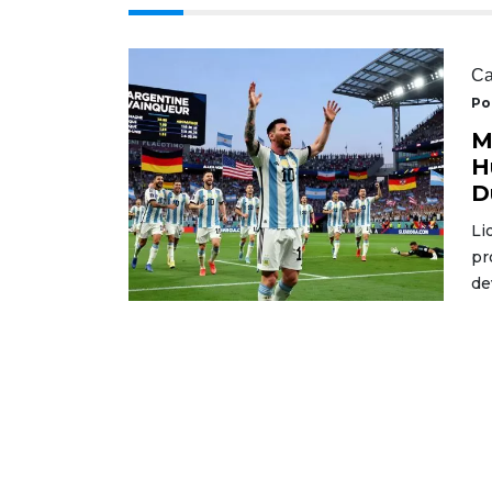
Ca
Po
M
H
D
Li
pr
de