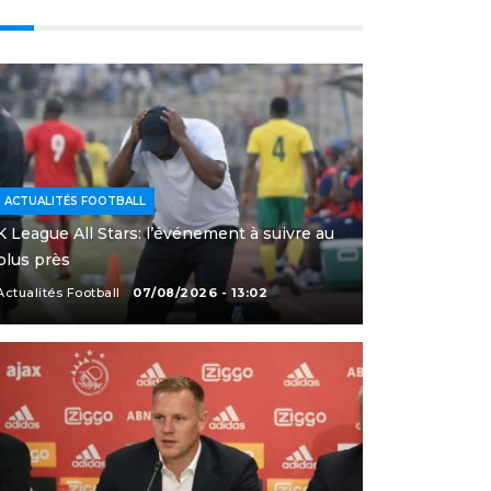
ACTUALITÉS FOOTBALL
K League All Stars: l’événement à suivre au
plus près
Actualités Football
07/08/2026 - 13:02