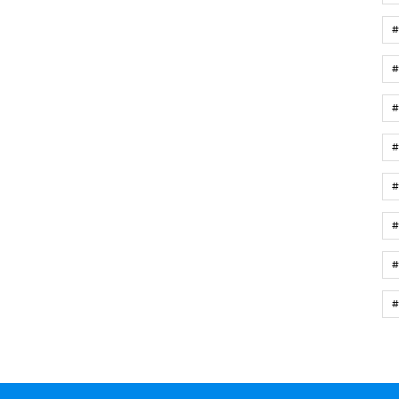
#
#
#