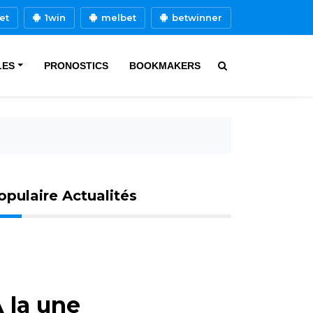
et
1win
melbet
betwinner
LES
PRONOSTICS
BOOKMAKERS
opulaire Actualités
 la une