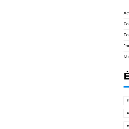
Ac
Fo
Fo
Jo
Me
É