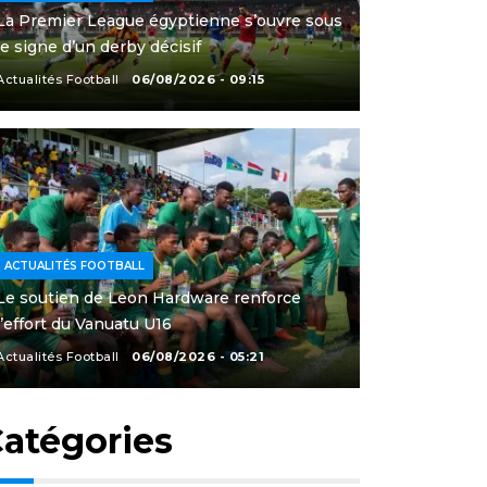
La Premier League égyptienne s’ouvre sous
le signe d’un derby décisif
Actualités Football
06/08/2026 - 09:15
ACTUALITÉS FOOTBALL
Le soutien de Leon Hardware renforce
l’effort du Vanuatu U16
Actualités Football
06/08/2026 - 05:21
atégories