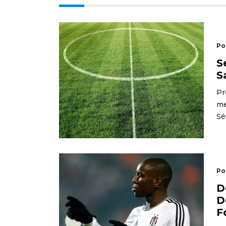
Po
S
S
Pr
me
Sé
Po
D
D
F