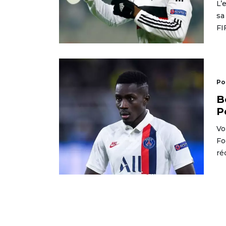
L’
sa
FI
Po
B
P
Vo
Fo
ré