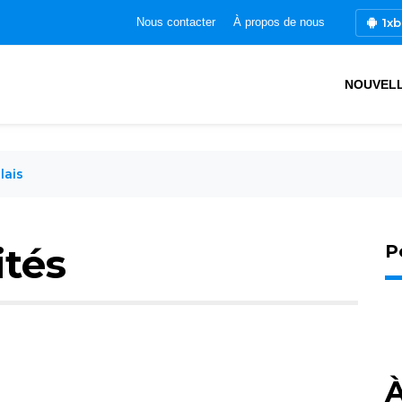
1xb
Nous contacter
À propos de nous
NOUVEL
lais
ités
P
À