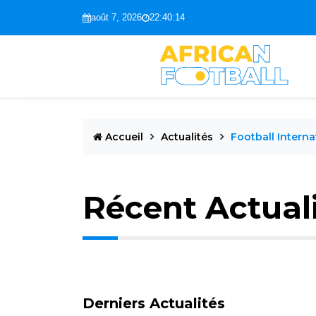
août 7, 2026
22:40:14
Accueil
Actualités
Football Interna
Récent Actual
Derniers Actualités