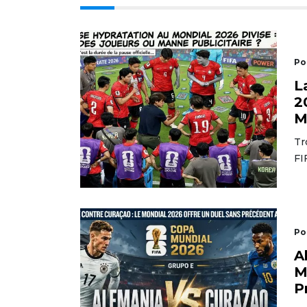
Po
L
2
M
Tr
FI
Po
A
M
P