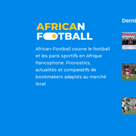
Derni
African-Football couvre le football
et les paris sportifs en Afrique
francophone. Pronostics,
actualités et comparatifs de
bookmakers adaptés au marché
local.