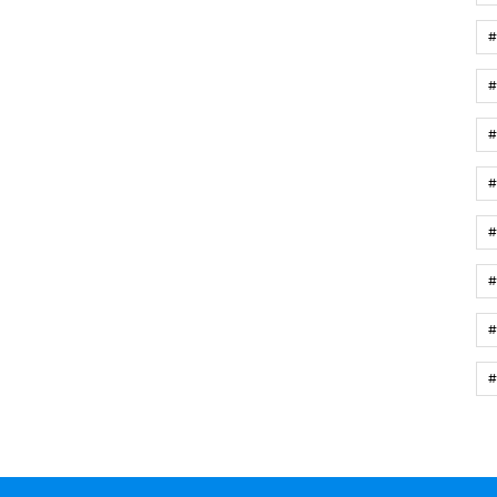
#
#
#