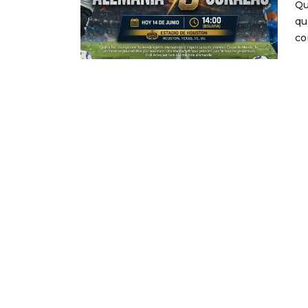
Qu
qu
co