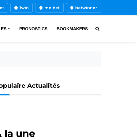
et
1win
melbet
betwinner
LES
PRONOSTICS
BOOKMAKERS
opulaire Actualités
 la une