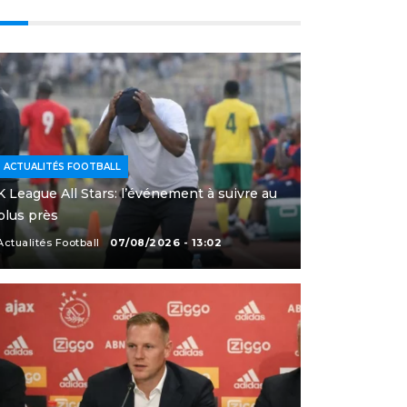
ACTUALITÉS FOOTBALL
K League All Stars: l’événement à suivre au
plus près
Actualités Football
07/08/2026 - 13:02