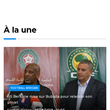
À la une
FOOTBALL AFRICAIN
RS Berkane mise sur Bubista pour relancer son
projet
Football Africain
05/08/2026 - 14:02