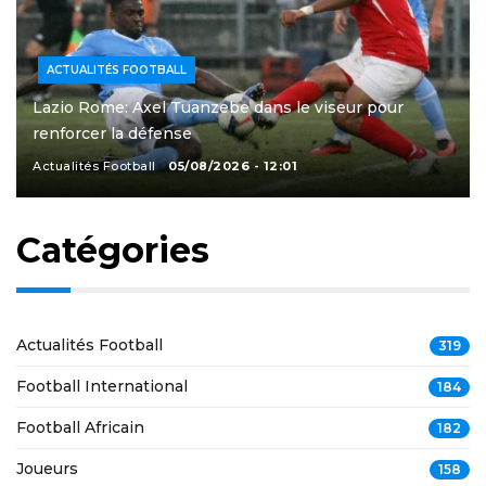
ACTUALITÉS FOOTBALL
Lazio Rome: Axel Tuanzebe dans le viseur pour
renforcer la défense
Actualités Football
05/08/2026 - 12:01
Catégories
Actualités Football
319
Football International
184
Football Africain
182
Joueurs
158