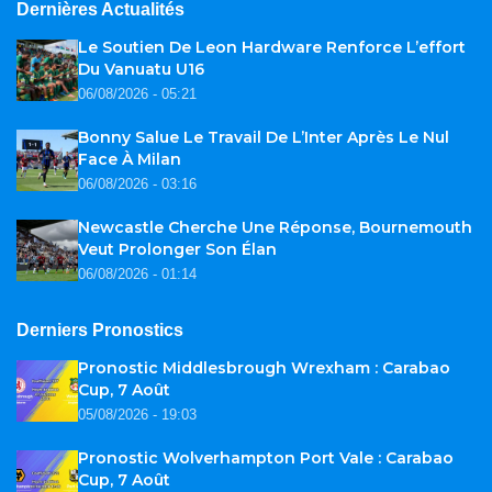
Dernières Actualités
Le Soutien De Leon Hardware Renforce L’effort
Du Vanuatu U16
06/08/2026 - 05:21
Bonny Salue Le Travail De L’Inter Après Le Nul
Face À Milan
06/08/2026 - 03:16
Newcastle Cherche Une Réponse, Bournemouth
Veut Prolonger Son Élan
06/08/2026 - 01:14
Derniers Pronostics
Pronostic Middlesbrough Wrexham : Carabao
Cup, 7 Août
05/08/2026 - 19:03
Pronostic Wolverhampton Port Vale : Carabao
Cup, 7 Août