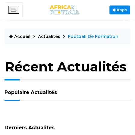
Apps
Accueil
Actualités
Football De Formation
Récent Actualités
Populaire Actualités
Derniers Actualités