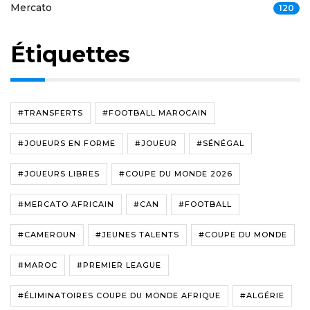
Mercato
120
Étiquettes
#TRANSFERTS
#FOOTBALL MAROCAIN
#JOUEURS EN FORME
#JOUEUR
#SÉNÉGAL
#JOUEURS LIBRES
#COUPE DU MONDE 2026
#MERCATO AFRICAIN
#CAN
#FOOTBALL
#CAMEROUN
#JEUNES TALENTS
#COUPE DU MONDE
#MAROC
#PREMIER LEAGUE
#ÉLIMINATOIRES COUPE DU MONDE AFRIQUE
#ALGÉRIE