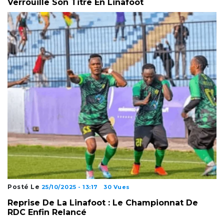
Verrouille Son Titre En Linafoot
Posté Le
25/10/2025 - 13:17
30 Vues
Reprise De La Linafoot : Le Championnat De
RDC Enfin Relancé