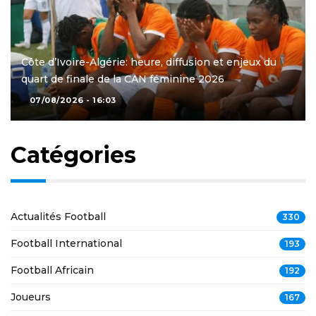
Côte d’Ivoire-Algérie: heure, diffusion et enjeux du
quart de finale de la CAN féminine 2026
07/08/2026 - 16:03
Catégories
Actualités Football
330
Football International
193
Football Africain
192
Joueurs
167