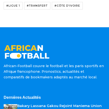
#LIGUE 1
#TRANSFERT
#CÔTE D'IVOIRE
African-Football couvre le football et les paris sportifs en
Afrique francophone. Pronostics, actualités et
comparatifs de bookmakers adaptés au marché local.
Dernières Actualités
Bakary Lassana Gakou Rejoint Maniema Union