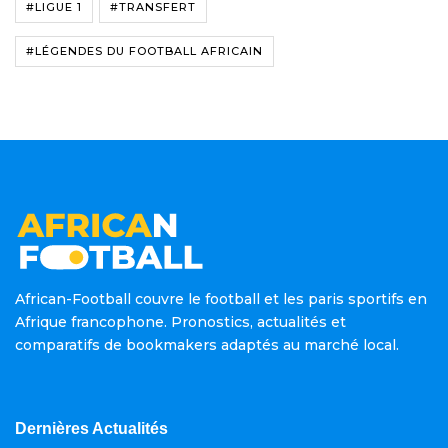
#LIGUE 1
#TRANSFERT
#LÉGENDES DU FOOTBALL AFRICAIN
African-Football couvre le football et les paris sportifs en
Afrique francophone. Pronostics, actualités et
comparatifs de bookmakers adaptés au marché local.
Dernières Actualités