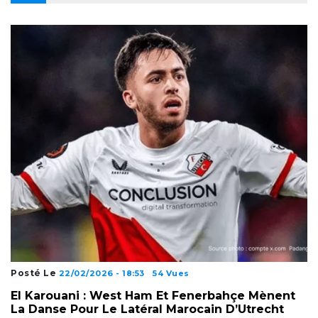
Posté Le
22/02/2026 - 18:53
54 Vues
El Karouani : West Ham Et Fenerbahçe Mènent
La Danse Pour Le Latéral Marocain D’Utrecht