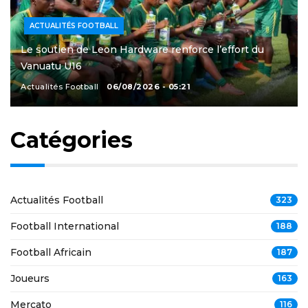
ACTUALITÉS FOOTBALL
Le soutien de Leon Hardware renforce l’effort du
Vanuatu U16
Actualités Football
06/08/2026 - 05:21
Catégories
Actualités Football
323
Football International
188
Football Africain
187
Joueurs
163
Mercato
116