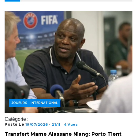
ACTUALITÉS FOOTBALL
FOOTBALL INTERNATIONAL
JOUEURS
Catégorie :
Posté Le
19/07/2026 - 21:11
4 Vues
Transfert Mame Alassane Niang: Porto Tient