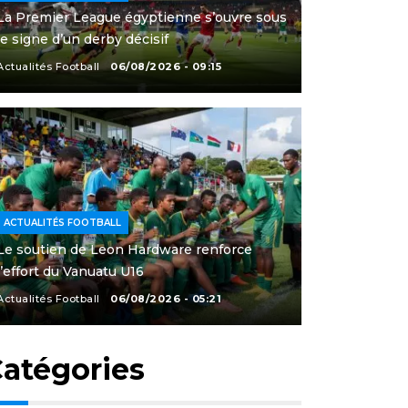
La Premier League égyptienne s’ouvre sous
le signe d’un derby décisif
Actualités Football
06/08/2026 - 09:15
ACTUALITÉS FOOTBALL
Le soutien de Leon Hardware renforce
l’effort du Vanuatu U16
Actualités Football
06/08/2026 - 05:21
atégories