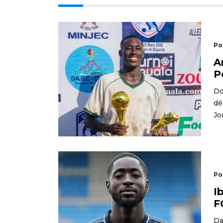
Po
A
P
Do
dé
Jo
Po
I
F
Da