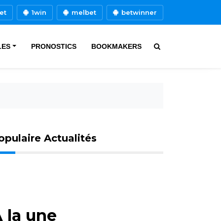
et
1win
melbet
betwinner
LES
PRONOSTICS
BOOKMAKERS
opulaire Actualités
 la une