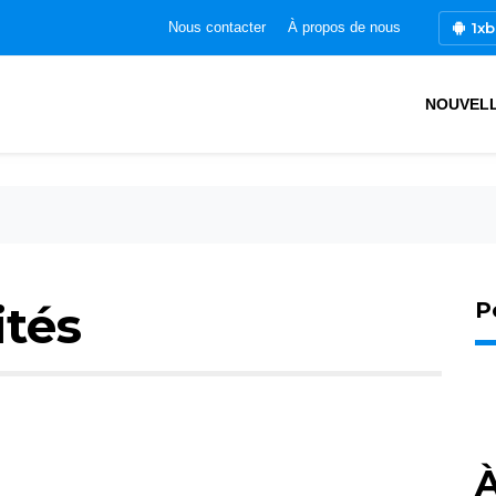
1xb
Nous contacter
À propos de nous
NOUVEL
ités
P
À