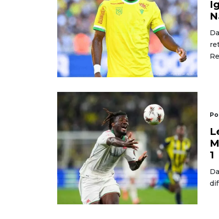
I
N
Da
re
Re
Po
L
M
1
Da
di