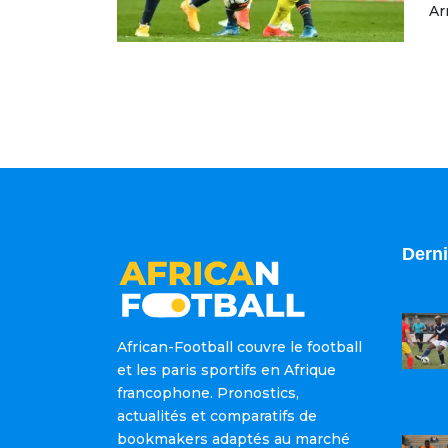
Ar
Derni
African-Football couvre le football
et les paris sportifs en Afrique
francophone. Pronostics,
actualités et comparatifs de
bookmakers adaptés au marché