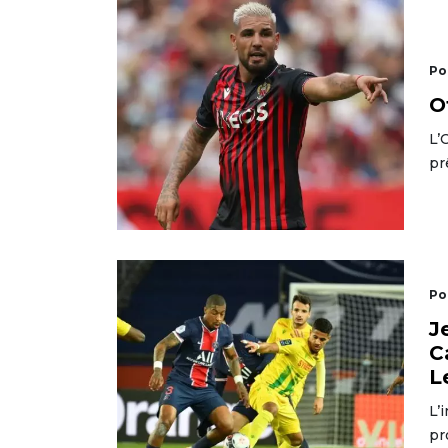
Po
O
L’
pr
Po
J
C
L
L’
pr