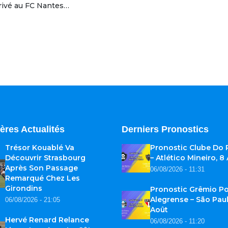
rivé au FC Nantes…
ères Actualités
Derniers Pronostics
Trésor Kouablé Va
Pronostic Clube Do
Découvrir Strasbourg
– Atlético Mineiro, 8
Après Son Passage
06/08/2026 - 11:31
Remarqué Chez Les
Girondins
Pronostic Grêmio Po
Alegrense – São Paul
06/08/2026 - 21:05
Août
Hervé Renard Relance
06/08/2026 - 11:20