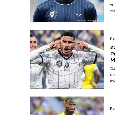
su
mi
Po
Z
P
M
Da
de
av
Po