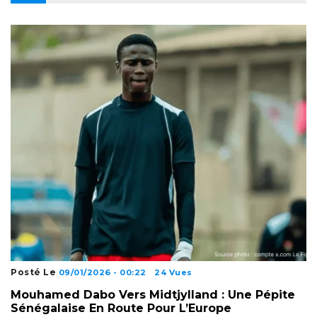
Posté Le
09/01/2026 - 00:22
24 Vues
Mouhamed Dabo Vers Midtjylland : Une Pépite
Sénégalaise En Route Pour L’Europe