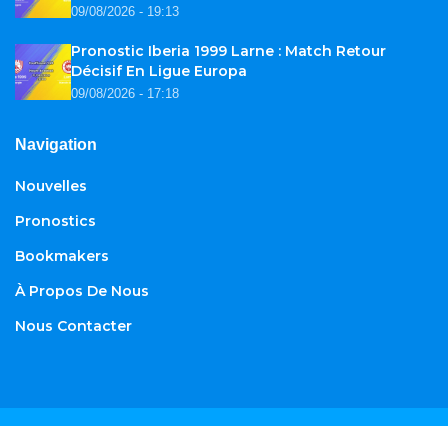
09/08/2026 - 19:13
Pronostic Iberia 1999 Larne : Match Retour
Décisif En Ligue Europa
09/08/2026 - 17:18
Navigation
Nouvelles
Pronostics
Bookmakers
À Propos De Nous
Nous Contacter