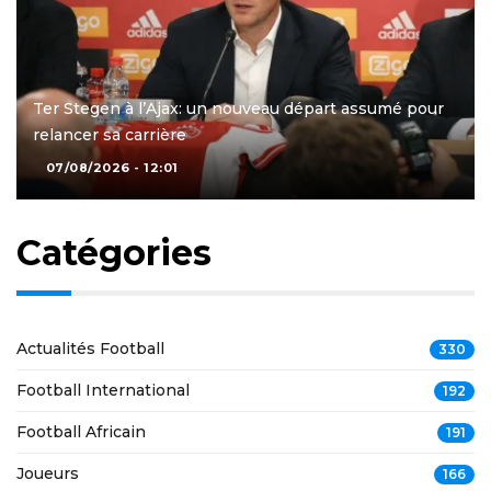
Ter Stegen à l’Ajax: un nouveau départ assumé pour
relancer sa carrière
07/08/2026 - 12:01
Catégories
Actualités Football
330
Football International
192
Football Africain
191
Joueurs
166