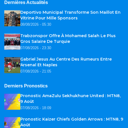
Dernières Actualités
Deportivo Municipal Transforme Son Maillot En
Vitrine Pour Mille Sponsors
08/08/2026 - 05:30
Trabzonspor Offre À Mohamed Salah Le Plus
Gros Salaire De Turquie
07/08/2026 - 23:30
Gabriel Jesus Au Centre Des Rumeurs Entre
Arsenal Et Naples
07/08/2026 - 21:05
Derniers Pronostics
Pronostic AmaZulu Sekhukhune United : MTN8,
9 Août
07/08/2026 - 18:09
Pronostic Kaizer Chiefs Golden Arrows : MTN8, 9
Août