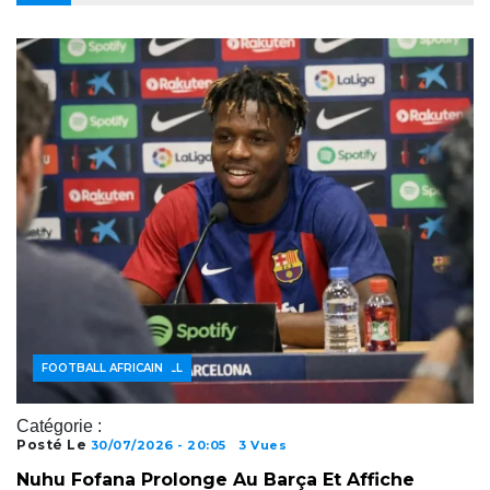
ACTUALITÉS FOOTBALL
FOOTBALL AFRICAIN
Catégorie :
Posté Le
30/07/2026 - 20:05
3 Vues
Nuhu Fofana Prolonge Au Barça Et Affiche