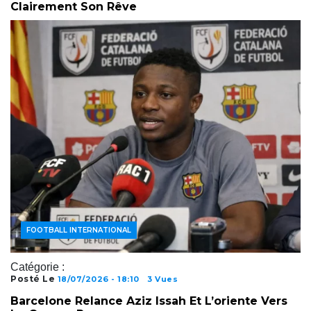
Clairement Son Rêve
ACTUALITÉS FOOTBALL
FOOTBALL AFRICAIN
FOOTBALL INTERNATIONAL
Catégorie :
Posté Le
18/07/2026 - 18:10
3 Vues
Barcelone Relance Aziz Issah Et L’oriente Vers