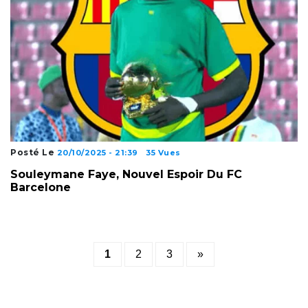
Posté Le
20/10/2025 - 21:39
35 Vues
Souleymane Faye, Nouvel Espoir Du FC
Barcelone
Posts
1
2
3
»
pagination