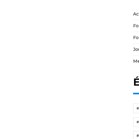
Ac
Fo
Fo
Jo
Me
É