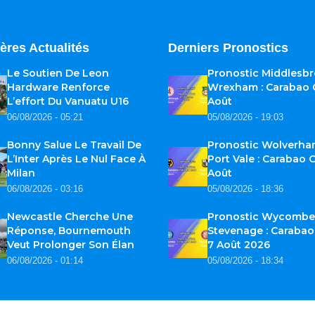
ères Actualités
Derniers Pronostics
Le Soutien De Leon
Pronostic Middlesb
Hardware Renforce
Wrexham : Carabao 
L’effort Du Vanuatu U16
Août
06/08/2026 - 05:21
05/08/2026 - 19:03
Bonny Salue Le Travail De
Pronostic Wolverh
L’Inter Après Le Nul Face À
Port Vale : Carabao C
Milan
Août
06/08/2026 - 03:16
05/08/2026 - 18:36
Newcastle Cherche Une
Pronostic Wycombe
Réponse, Bournemouth
Stevenage : Carabao
Veut Prolonger Son Élan
7 Août 2026
06/08/2026 - 01:14
05/08/2026 - 18:34