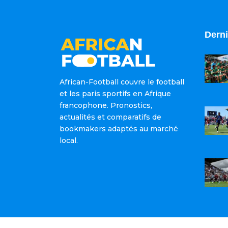
Derni
African-Football couvre le football
et les paris sportifs en Afrique
francophone. Pronostics,
actualités et comparatifs de
bookmakers adaptés au marché
local.