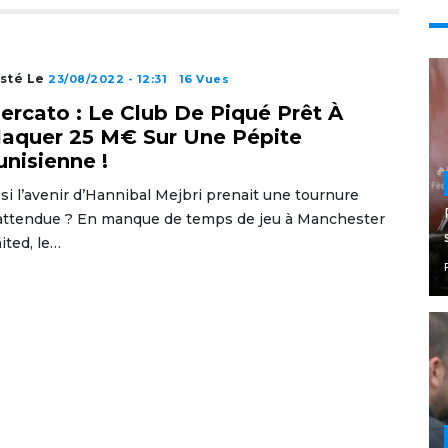
sté Le
23/08/2022 - 12:31
16 Vues
ercato : Le Club De Piqué Prêt À
laquer 25 M€ Sur Une Pépite
unisienne !
 si l’avenir d’Hannibal Mejbri prenait une tournure
attendue ? En manque de temps de jeu à Manchester
ited, le…