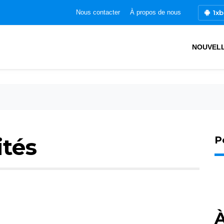
1xb
Nous contacter
À propos de nous
NOUVEL
ités
P
À