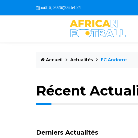
août 6, 2026
06:54:25
Accueil
Actualités
FC Andorre
Récent Actual
Derniers Actualités