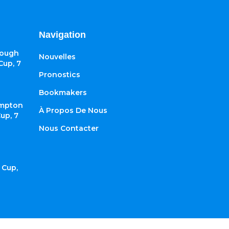
Navigation
rough
Nouvelles
Cup, 7
Pronostics
Bookmakers
ampton
À Propos De Nous
up, 7
Nous Contacter
 Cup,