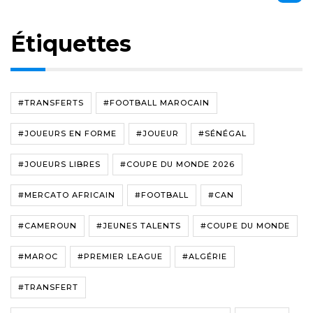
Étiquettes
#TRANSFERTS
#FOOTBALL MAROCAIN
#JOUEURS EN FORME
#JOUEUR
#SÉNÉGAL
#JOUEURS LIBRES
#COUPE DU MONDE 2026
#MERCATO AFRICAIN
#FOOTBALL
#CAN
#CAMEROUN
#JEUNES TALENTS
#COUPE DU MONDE
#MAROC
#PREMIER LEAGUE
#ALGÉRIE
#TRANSFERT