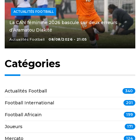
ACTUALITÉS FOOTBALL
La CAN féminine 2026 bascule sur deux erreurs
d’Aramatou Diakité
Actualités Football
08/08/2026 - 21:05
Catégories
Actualités Football
340
Football International
201
Football Africain
199
Joueurs
171
Mercato
124