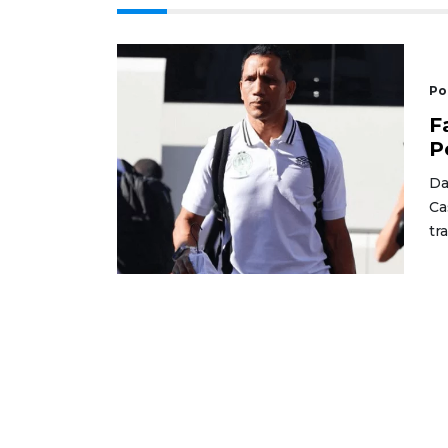
Po
F
P
Da
Ca
tr