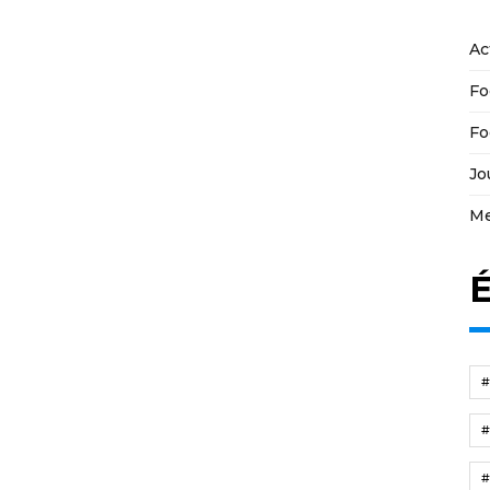
Ac
Fo
Fo
Jo
Me
É