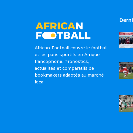
Derni
African-Football couvre le football
et les paris sportifs en Afrique
francophone. Pronostics,
actualités et comparatifs de
bookmakers adaptés au marché
local.