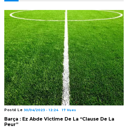
Posté Le
30/04/2023 - 12:24
17 Vues
Barça : Ez Abde Victime De La “clause De La
Peur”