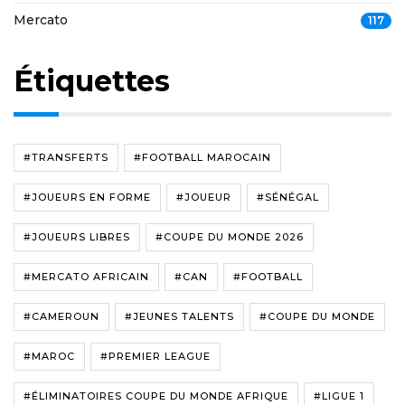
Mercato
117
Étiquettes
#TRANSFERTS
#FOOTBALL MAROCAIN
#JOUEURS EN FORME
#JOUEUR
#SÉNÉGAL
#JOUEURS LIBRES
#COUPE DU MONDE 2026
#MERCATO AFRICAIN
#CAN
#FOOTBALL
#CAMEROUN
#JEUNES TALENTS
#COUPE DU MONDE
#MAROC
#PREMIER LEAGUE
#ÉLIMINATOIRES COUPE DU MONDE AFRIQUE
#LIGUE 1