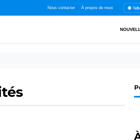
1xb
Nous contacter
À propos de nous
NOUVEL
ités
P
À