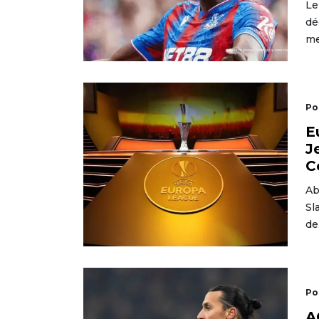
Le
dé
me
Po
E
J
C
Ab
Sl
de
Po
A