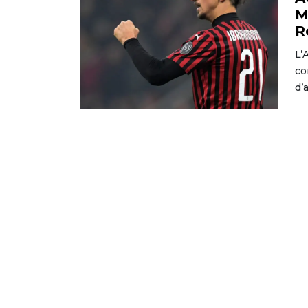
M
R
L’
co
d’