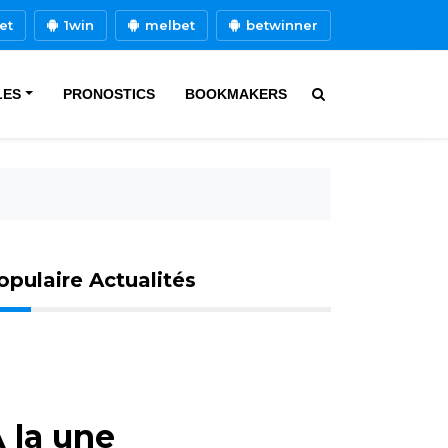
et
1win
melbet
betwinner
LES
PRONOSTICS
BOOKMAKERS
opulaire Actualités
 la une