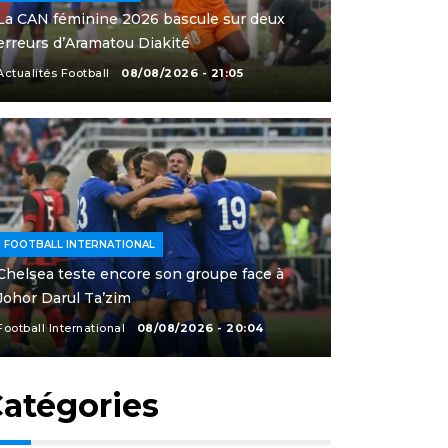
La CAN féminine 2026 bascule sur deux
erreurs d’Aramatou Diakité
Actualités Football
08/08/2026 - 21:05
FOOTBALL INTERNATIONAL
Chelsea teste encore son groupe face à
Johor Darul Ta’zim
Football International
08/08/2026 - 20:04
atégories