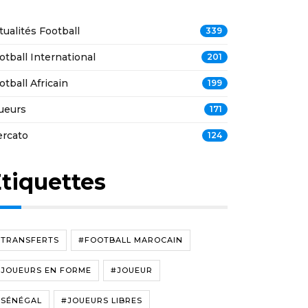
tualités Football
339
otball International
201
otball Africain
199
ueurs
171
rcato
124
tiquettes
#TRANSFERTS
#FOOTBALL MAROCAIN
#JOUEURS EN FORME
#JOUEUR
#SÉNÉGAL
#JOUEURS LIBRES