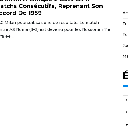
atchs Consécutifs, Reprenant Son
ecord De 1959
Ac
AC Milan poursuit sa série de résultats. Le match
Fo
ntre AS Roma (3-3) est devenu pour les Rossoneri 11e
Fo
affilée…
Jo
Me
É