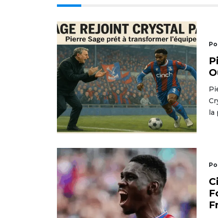
Po
P
O
Pi
Cr
la
Po
C
F
F