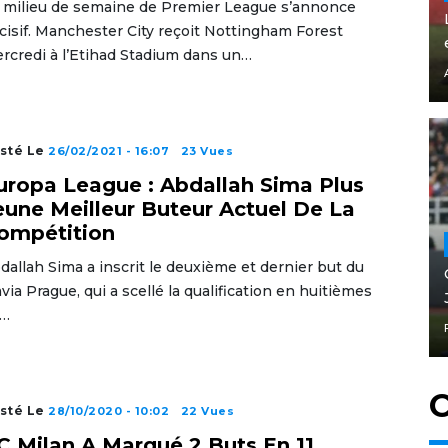
 milieu de semaine de Premier League s’annonce
cisif. Manchester City reçoit Nottingham Forest
rcredi à l’Etihad Stadium dans un…
sté Le
26/02/2021 - 16:07
23 Vues
uropa League : Abdallah Sima Plus
eune Meilleur Buteur Actuel De La
ompétition
dallah Sima a inscrit le deuxième et dernier but du
avia Prague, qui a scellé la qualification en huitièmes
…
C
sté Le
28/10/2020 - 10:02
22 Vues
C Milan A Marqué 2 Buts En 11