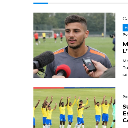
Ca
M
Po
M
L
Me
Tu
sé
Po
S
E
C