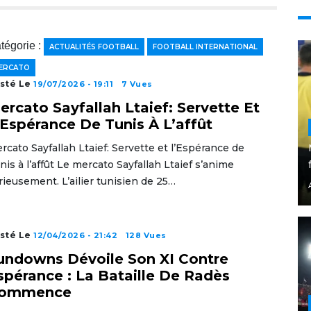
tégorie :
ACTUALITÉS FOOTBALL
FOOTBALL INTERNATIONAL
ERCATO
sté Le
19/07/2026 - 19:11
7 Vues
ercato Sayfallah Ltaief: Servette Et
’Espérance De Tunis À L’affût
rcato Sayfallah Ltaief: Servette et l’Espérance de
nis à l’affût Le mercato Sayfallah Ltaief s’anime
rieusement. L’ailier tunisien de 25…
sté Le
12/04/2026 - 21:42
128 Vues
undowns Dévoile Son XI Contre
spérance : La Bataille De Radès
ommence