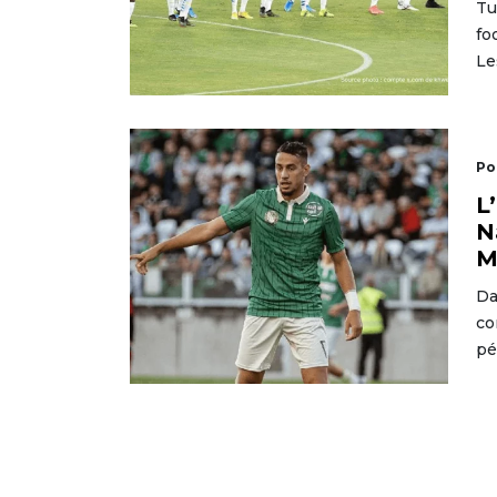
Tu
fo
Le
Po
L
N
M
Da
co
pé