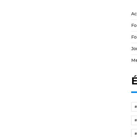
Ac
Fo
Fo
Jo
Me
É