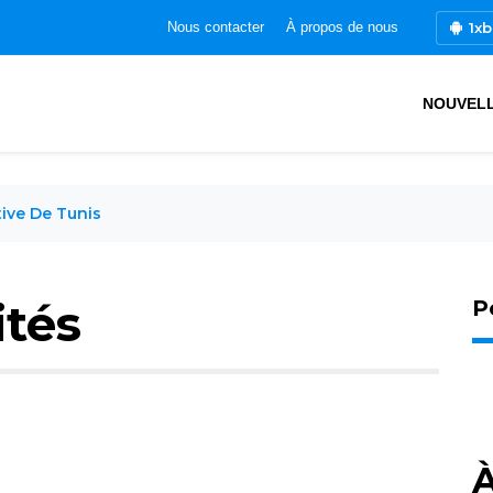
1xb
Nous contacter
À propos de nous
NOUVEL
ive De Tunis
ités
P
À