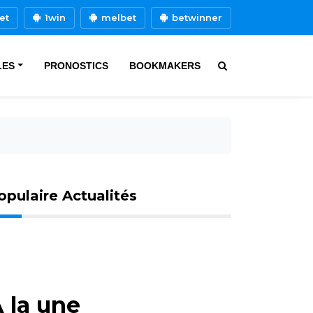
et
1win
melbet
betwinner
LES
PRONOSTICS
BOOKMAKERS
opulaire Actualités
 la une