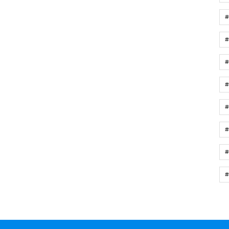
#
#
#