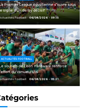
La Premier League égyptienne s’ouvre sous
le signe d’un derby décisif
Actualités Football
06/08/2026 - 09:15
ACTUALITÉS FOOTBALL
Le soutien de Leon Hardware renforce
l’effort du Vanuatu U16
Actualités Football
06/08/2026 - 05:21
atégories