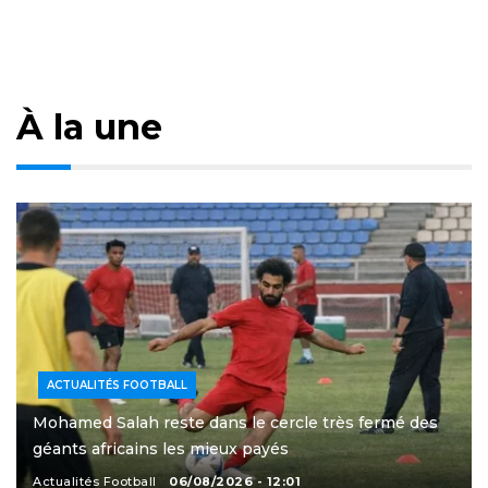
À la une
ACTUALITÉS FOOTBALL
Mohamed Salah reste dans le cercle très fermé des
géants africains les mieux payés
Actualités Football
06/08/2026 - 12:01