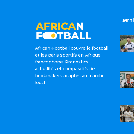
Derni
African-Football couvre le football
et les paris sportifs en Afrique
francophone. Pronostics,
actualités et comparatifs de
bookmakers adaptés au marché
local.