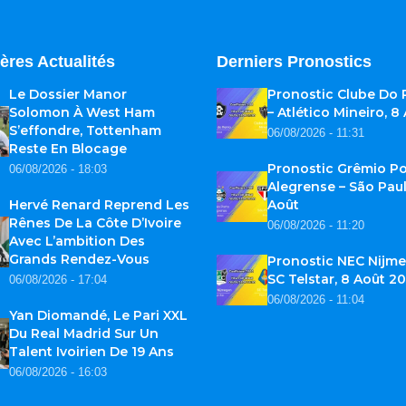
ères Actualités
Derniers Pronostics
Le Dossier Manor
Pronostic Clube Do
Solomon À West Ham
– Atlético Mineiro, 8
S’effondre, Tottenham
06/08/2026 - 11:31
Reste En Blocage
Pronostic Grêmio Po
06/08/2026 - 18:03
Alegrense – São Paul
Hervé Renard Reprend Les
Août
Rênes De La Côte D’Ivoire
06/08/2026 - 11:20
Avec L’ambition Des
Grands Rendez-Vous
Pronostic NEC Nijme
SC Telstar, 8 Août 2
06/08/2026 - 17:04
06/08/2026 - 11:04
Yan Diomandé, Le Pari XXL
Du Real Madrid Sur Un
Talent Ivoirien De 19 Ans
06/08/2026 - 16:03