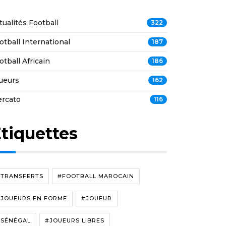
tualités Football
322
otball International
187
otball Africain
186
ueurs
162
rcato
116
tiquettes
#TRANSFERTS
#FOOTBALL MAROCAIN
#JOUEURS EN FORME
#JOUEUR
#SÉNÉGAL
#JOUEURS LIBRES