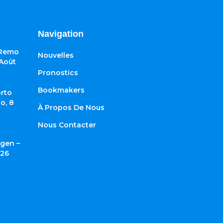
Navigation
 Remo
Nouvelles
 Août
Pronostics
Bookmakers
rto
o, 8
À Propos De Nous
Nous Contacter
gen –
026