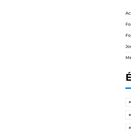
Ac
Fo
Fo
Jo
Me
É