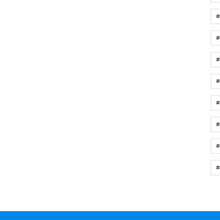
#
#
#