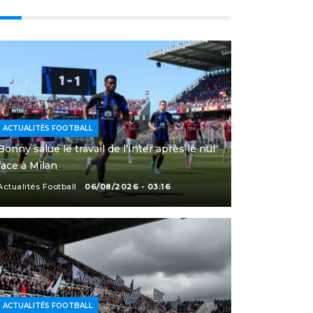
ACTUALITÉS FOOTBALL
Bonny salue le travail de l’Inter après le nul
face à Milan
Actualités Football
06/08/2026 - 03:16
ACTUALITÉS FOOTBALL