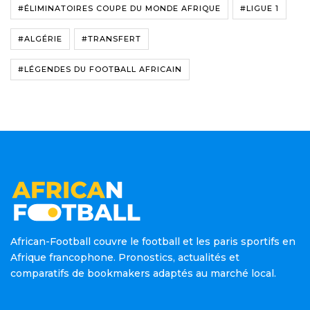
#ÉLIMINATOIRES COUPE DU MONDE AFRIQUE
#LIGUE 1
#ALGÉRIE
#TRANSFERT
#LÉGENDES DU FOOTBALL AFRICAIN
African-Football couvre le football et les paris sportifs en
Afrique francophone. Pronostics, actualités et
comparatifs de bookmakers adaptés au marché local.