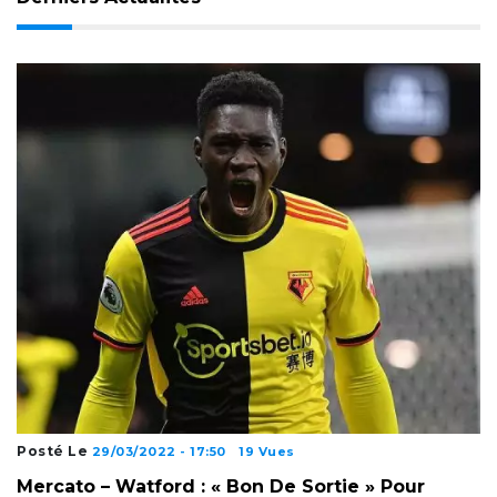
Posté Le
29/03/2022 - 17:50
19 Vues
Mercato – Watford : « Bon De Sortie » Pour