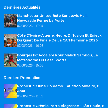
Dernières Actualités
Manchester United Bute Sur Lewis Hall,
Newcastle Ferme La Porte
07/08/2026 - 17:04
Côte D’Ivoire-Algérie: Heure, Diffusion Et Enjeux
Du Quart De Finale De La CAN Féminine 2026
07/08/2026 - 16:03
Bourges FC Accélère Pour Malick Sambou, Le
Métronome Du Casa Sports
07/08/2026 - 15:03
Derniers Pronostics
Pronostic Clube Do Remo – Atlético Mineiro, 8
Août
06/08/2026 - 11:31
Pronostic Grêmio Porto Alegrense – São Paulo, 8