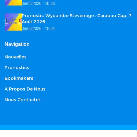
05/08/2026 - 18:36
Pronostic Wycombe Stevenage : Carabao Cup, 7
Août 2026
05/08/2026 - 18:34
Navigation
Nouvelles
Pronostics
Bookmakers
À Propos De Nous
Nous Contacter