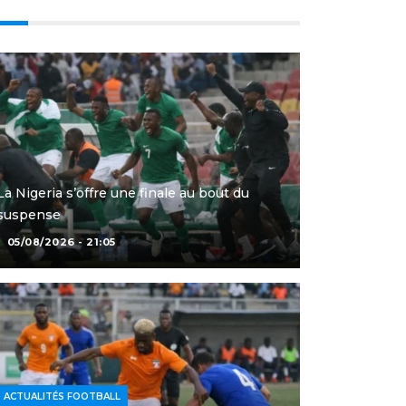
La Nigeria s’offre une finale au bout du
suspense
05/08/2026 - 21:05
ACTUALITÉS FOOTBALL