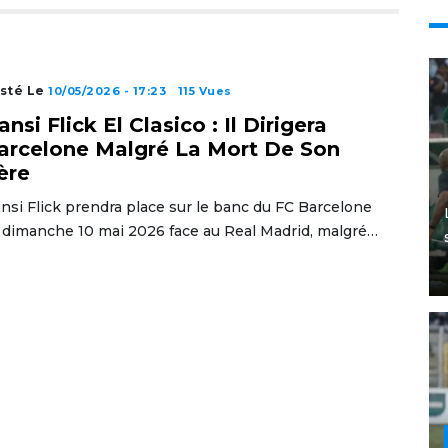
sté Le
10/05/2026 - 17:23
115 Vues
nsi Flick El Clasico : Il Dirigera
arcelone Malgré La Mort De Son
ère
nsi Flick prendra place sur le banc du FC Barcelone
 dimanche 10 mai 2026 face au Real Madrid, malgré…