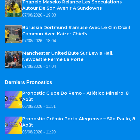
Thapelo Maseko Relance Les Spéculations
Autour De Son Avenir À Sundowns
07/08/2026 - 19:03
Borussia Dortmund S’amuse Avec Le Clin D’œil
Commun Avec Kaizer Chiefs
07/08/2026 - 18:04
Manchester United Bute Sur Lewis Hall,
Newcastle Ferme La Porte
07/08/2026 - 17:04
Derniers Pronostics
Pronostic Clube Do Remo – Atlético Mineiro, 8
Août
06/08/2026 - 11:31
Pronostic Grêmio Porto Alegrense – São Paulo, 8
Août
06/08/2026 - 11:20