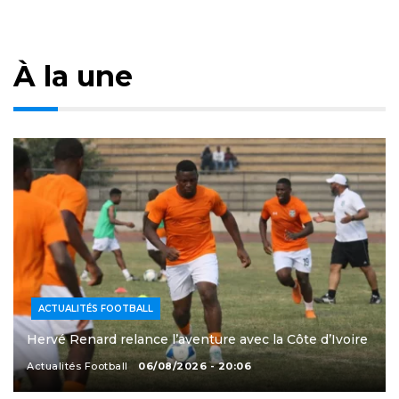
À la une
ACTUALITÉS FOOTBALL
Hervé Renard relance l’aventure avec la Côte d’Ivoire
Actualités Football
06/08/2026 - 20:06