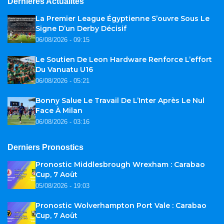
Dernières Actualités
La Premier League Égyptienne S’ouvre Sous Le
Signe D’un Derby Décisif
06/08/2026 - 09:15
Le Soutien De Leon Hardware Renforce L’effort
Du Vanuatu U16
06/08/2026 - 05:21
Bonny Salue Le Travail De L’Inter Après Le Nul
Face À Milan
06/08/2026 - 03:16
Derniers Pronostics
Pronostic Middlesbrough Wrexham : Carabao
Cup, 7 Août
05/08/2026 - 19:03
Pronostic Wolverhampton Port Vale : Carabao
Cup, 7 Août