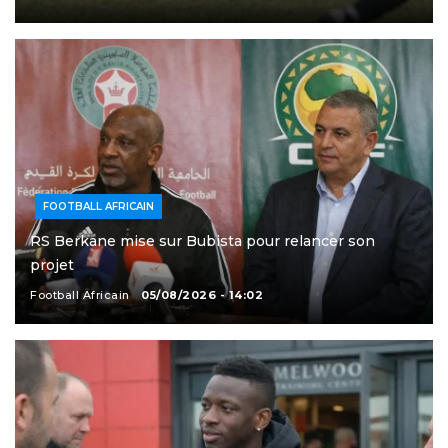
FOOTBALL AFRICAIN
RS Berkane mise sur Bubista pour relancer son
projet
Football Africain
05/08/2026 - 14:02