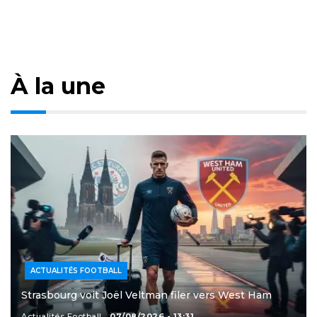
À la une
ACTUALITÉS FOOTBALL
Strasbourg voit Joël Veltman filer vers West Ham
Actualités Football
07/08/2026 - 13:31