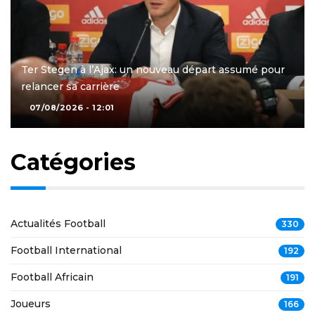
Ter Stegen à l’Ajax: un nouveau départ assumé pour
relancer sa carrière
07/08/2026 - 12:01
Catégories
Actualités Football
330
Football International
192
Football Africain
191
Joueurs
166