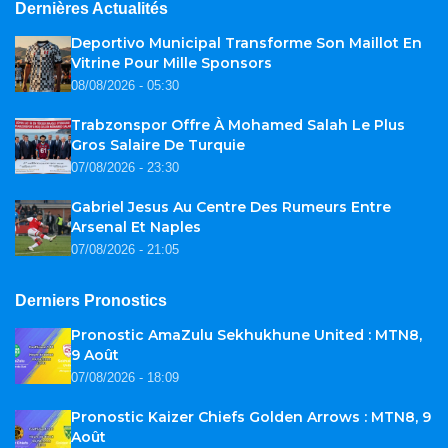
Dernières Actualités
Deportivo Municipal Transforme Son Maillot En
Vitrine Pour Mille Sponsors
08/08/2026 - 05:30
Trabzonspor Offre À Mohamed Salah Le Plus
Gros Salaire De Turquie
07/08/2026 - 23:30
Gabriel Jesus Au Centre Des Rumeurs Entre
Arsenal Et Naples
07/08/2026 - 21:05
Derniers Pronostics
Pronostic AmaZulu Sekhukhune United : MTN8,
9 Août
07/08/2026 - 18:09
Pronostic Kaizer Chiefs Golden Arrows : MTN8, 9
Août