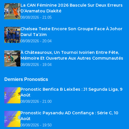
La CAN Féminine 2026 Bascule Sur Deux Erreurs
D’Aramatou Diakité
08/08/2026 - 21:05
Chelsea Teste Encore Son Groupe Face À Johor
Darul Ta’zim
08/08/2026 - 20:04
À Châteauroux, Un Tournoi Ivoirien Entre Fête,
Mémoire Et Ouverture Aux Autres Communautés
08/08/2026 - 19:04
Derniers Pronostics
Pronostic Benfica B Leixões : J1 Segunda Liga, 9
Août
08/08/2026 - 21:00
Pronostic Paysandu AD Confiança : Série C, 10
Août
08/08/2026 - 19:50