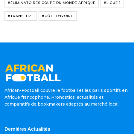
#ÉLIMINATOIRES COUPE DU MONDE AFRIQUE
#LIGUE 1
#TRANSFERT
#CÔTE D'IVOIRE
African-Football couvre le football et les paris sportifs en
Afrique francophone. Pronostics, actualités et
comparatifs de bookmakers adaptés au marché local.
Dernières Actualités