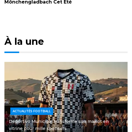
Mönchengladbach Cet Été
À la une
ACTUALITÉS FOOTBALL
Deportivo Municipal transforme son maillot en
vitrine pour mille sponsors