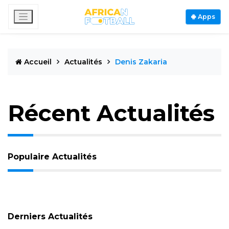
Apps
Accueil
Actualités
Denis Zakaria
Récent Actualités
Populaire Actualités
Derniers Actualités