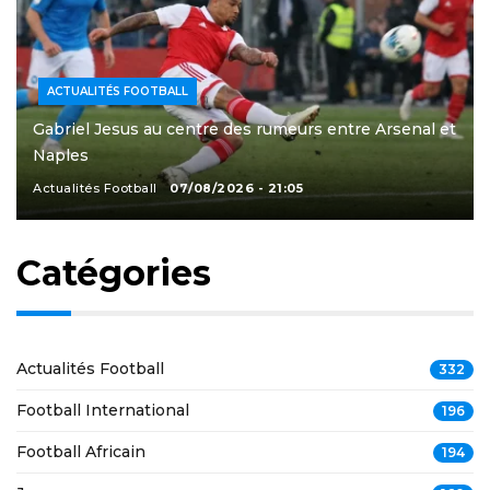
ACTUALITÉS FOOTBALL
Gabriel Jesus au centre des rumeurs entre Arsenal et
Naples
Actualités Football
07/08/2026 - 21:05
Catégories
Actualités Football
332
Football International
196
Football Africain
194