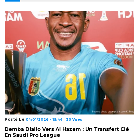
Posté Le
04/01/2026 - 15:44
30 Vues
Demba Diallo Vers Al Hazem : Un Transfert Clé
En Saudi Pro League