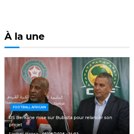
À la une
FOOTBALL AFRICAIN
RS Berkane mise sur Bubista pour relancer son
projet
Football Africain
05/08/2026 - 14:02