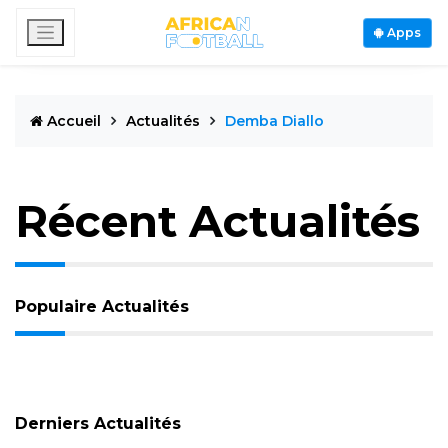
Apps
Accueil
Actualités
Demba Diallo
Récent Actualités
Populaire Actualités
Derniers Actualités