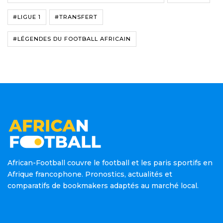
#LIGUE 1
#TRANSFERT
#LÉGENDES DU FOOTBALL AFRICAIN
African-Football couvre le football et les paris sportifs en
Afrique francophone. Pronostics, actualités et
comparatifs de bookmakers adaptés au marché local.