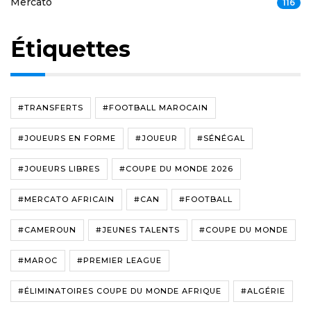
Mercato
116
Étiquettes
#TRANSFERTS
#FOOTBALL MAROCAIN
#JOUEURS EN FORME
#JOUEUR
#SÉNÉGAL
#JOUEURS LIBRES
#COUPE DU MONDE 2026
#MERCATO AFRICAIN
#CAN
#FOOTBALL
#CAMEROUN
#JEUNES TALENTS
#COUPE DU MONDE
#MAROC
#PREMIER LEAGUE
#ÉLIMINATOIRES COUPE DU MONDE AFRIQUE
#ALGÉRIE