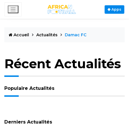
Apps
Accueil
Actualités
Damac FC
Récent Actualités
Populaire Actualités
Derniers Actualités