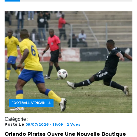
ACTUALITÉS FOOTBALL
FOOTBALL AFRICAIN
Catégorie :
Posté Le
09/07/2026 - 18:09
2 Vues
Orlando Pirates Ouvre Une Nouvelle Boutique