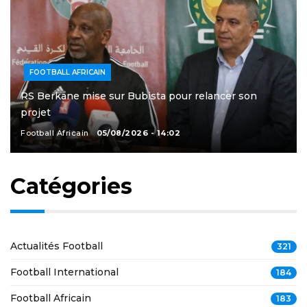
FOOTBALL AFRICAIN
RS Berkane mise sur Bubista pour relancer son
projet
Football Africain
05/08/2026 - 14:02
Catégories
Actualités Football
321
Football International
184
Football Africain
183