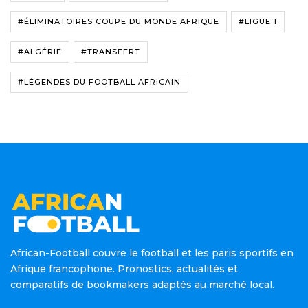
#ÉLIMINATOIRES COUPE DU MONDE AFRIQUE
#LIGUE 1
#ALGÉRIE
#TRANSFERT
#LÉGENDES DU FOOTBALL AFRICAIN
African-Football couvre le football et les paris sportifs en
Afrique francophone. Pronostics, actualités et
comparatifs de bookmakers adaptés au marché local.