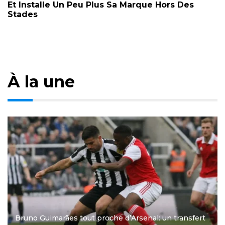
Et Installe Un Peu Plus Sa Marque Hors Des
Stades
À la une
Bruno Guimarães tout proche d’Arsenal: un transfert