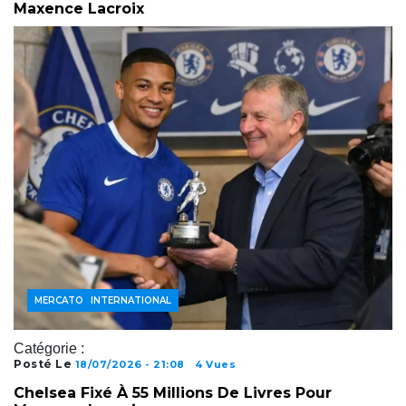
Maxence Lacroix
FOOTBALL INTERNATIONAL
MERCATO
Catégorie :
Posté Le
18/07/2026 - 21:08
4 Vues
Chelsea Fixé À 55 Millions De Livres Pour