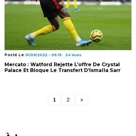
Posté Le
01/09/2022 - 09:19
24 Vues
Mercato : Watford Rejette L’offre De Crystal
Palace Et Bloque Le Transfert D’Ismaïla Sarr
Posts
1
2
»
pagination