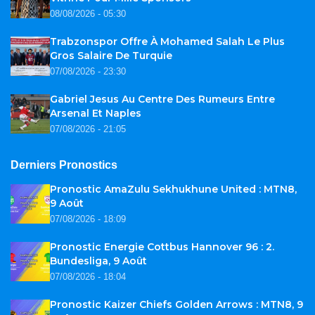
08/08/2026 - 05:30
Trabzonspor Offre À Mohamed Salah Le Plus
Gros Salaire De Turquie
07/08/2026 - 23:30
Gabriel Jesus Au Centre Des Rumeurs Entre
Arsenal Et Naples
07/08/2026 - 21:05
Derniers Pronostics
Pronostic AmaZulu Sekhukhune United : MTN8,
9 Août
07/08/2026 - 18:09
Pronostic Energie Cottbus Hannover 96 : 2.
Bundesliga, 9 Août
07/08/2026 - 18:04
Pronostic Kaizer Chiefs Golden Arrows : MTN8, 9