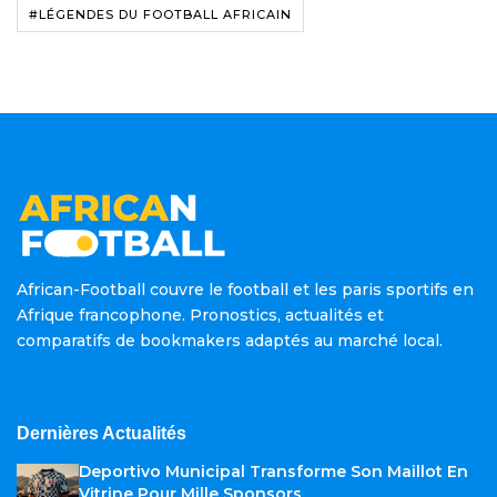
#LÉGENDES DU FOOTBALL AFRICAIN
African-Football couvre le football et les paris sportifs en
Afrique francophone. Pronostics, actualités et
comparatifs de bookmakers adaptés au marché local.
Dernières Actualités
Deportivo Municipal Transforme Son Maillot En
Vitrine Pour Mille Sponsors