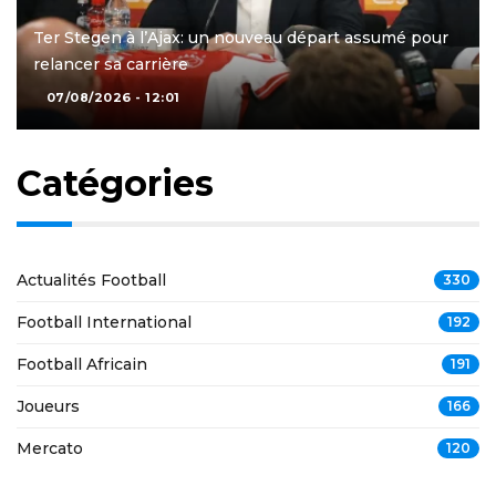
Ter Stegen à l’Ajax: un nouveau départ assumé pour
relancer sa carrière
07/08/2026 - 12:01
Catégories
Actualités Football
330
Football International
192
Football Africain
191
Joueurs
166
Mercato
120