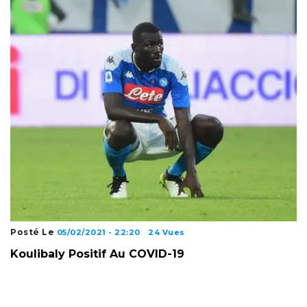
Posté Le
05/02/2021 - 22:20
24 Vues
Koulibaly Positif Au COVID-19