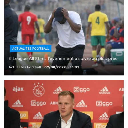
ACTUALITÉS FOOTBALL
K League All Stars: l’événement à suivre au plus près
Actualités Football
07/08/2026 - 13:02