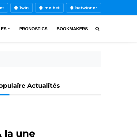
et
1win
melbet
betwinner
LES
PRONOSTICS
BOOKMAKERS
opulaire Actualités
 la une