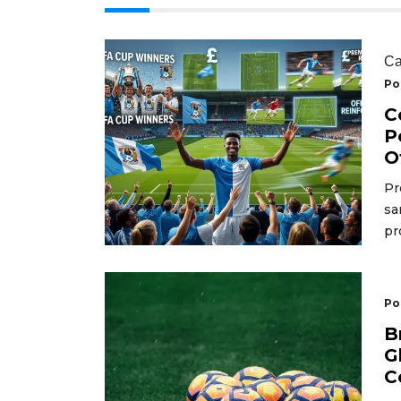
Ca
Po
C
P
O
Pr
sa
pr
Po
B
G
C