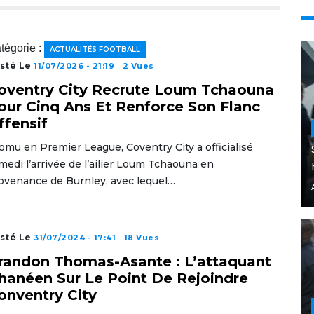
tégorie :
ACTUALITÉS FOOTBALL
sté Le
11/07/2026 - 21:19
2 Vues
oventry City Recrute Loum Tchaouna
our Cinq Ans Et Renforce Son Flanc
ffensif
omu en Premier League, Coventry City a officialisé
medi l’arrivée de l’ailier Loum Tchaouna en
ovenance de Burnley, avec lequel…
sté Le
31/07/2024 - 17:41
18 Vues
randon Thomas-Asante : L’attaquant
hanéen Sur Le Point De Rejoindre
onventry City