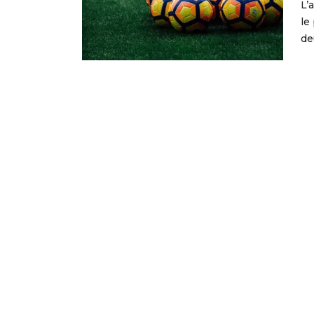
L’
le
de