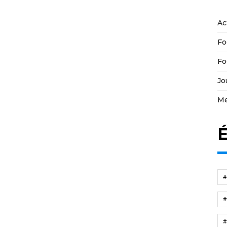
Ac
Fo
Fo
Jo
Me
É