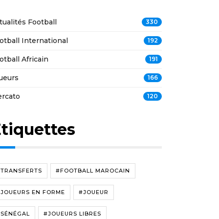
tualités Football
330
otball International
192
otball Africain
191
ueurs
166
rcato
120
tiquettes
#TRANSFERTS
#FOOTBALL MAROCAIN
#JOUEURS EN FORME
#JOUEUR
#SÉNÉGAL
#JOUEURS LIBRES