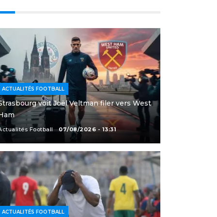
ACTUALITÉS FOOTBALL
Strasbourg voit Joël Veltman filer vers West
Ham
Actualités Football
07/08/2026 - 13:31
ACTUALITÉS FOOTBALL