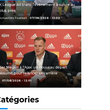
K League All Stars: l’événement à suivre au
plus près
Actualités Football
07/08/2026 - 13:02
Ter Stegen à l’Ajax: un nouveau départ
assumé pour relancer sa carrière
07/08/2026 - 12:01
atégories