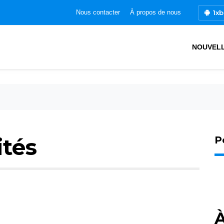
1xb
Nous contacter
À propos de nous
NOUVEL
ités
P
À