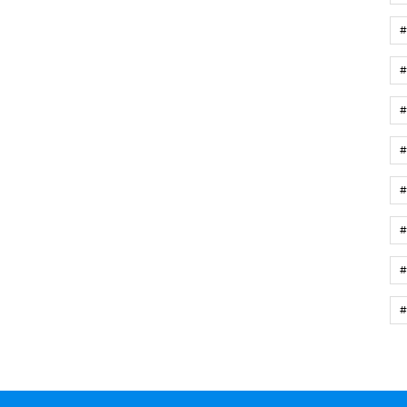
#
#
#