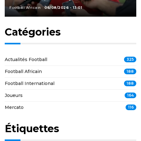
Football Africain
06/08/2026 - 13:01
Catégories
Actualités Football
325
Football Africain
188
Football International
188
Joueurs
164
Mercato
116
Étiquettes