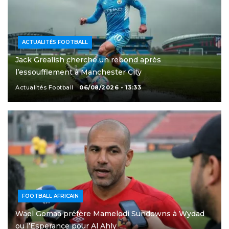
ACTUALITÉS FOOTBALL
Jack Grealish cherche un rebond après
l’essoufflement à Manchester City
Actualités Football
06/08/2026 - 13:33
FOOTBALL AFRICAIN
Wael Gomaa préfère Mamelodi Sundowns à Wydad
ou l’Esperance pour Al Ahly