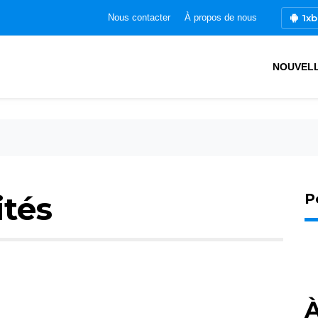
1xb
Nous contacter
À propos de nous
NOUVEL
ités
P
À