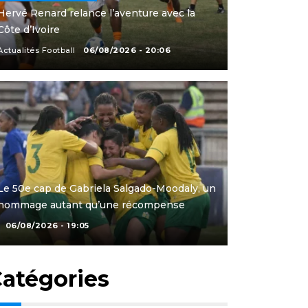
Hervé Renard relance l’aventure avec la
Côte d’Ivoire
Actualités Football
06/08/2026 - 20:06
Le 50e cap de Gabriela Salgado-Moodaly, un
hommage autant qu’une récompense
06/08/2026 - 19:05
atégories