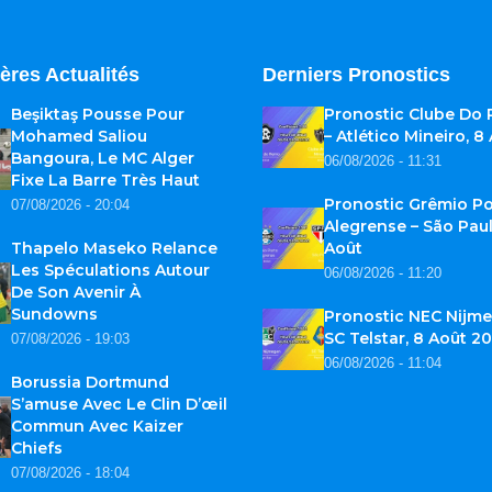
ères Actualités
Derniers Pronostics
Beşiktaş Pousse Pour
Pronostic Clube Do
Mohamed Saliou
– Atlético Mineiro, 8
Bangoura, Le MC Alger
06/08/2026 - 11:31
Fixe La Barre Très Haut
Pronostic Grêmio Po
07/08/2026 - 20:04
Alegrense – São Paul
Thapelo Maseko Relance
Août
Les Spéculations Autour
06/08/2026 - 11:20
De Son Avenir À
Sundowns
Pronostic NEC Nijme
SC Telstar, 8 Août 2
07/08/2026 - 19:03
06/08/2026 - 11:04
Borussia Dortmund
S’amuse Avec Le Clin D’œil
Commun Avec Kaizer
Chiefs
07/08/2026 - 18:04