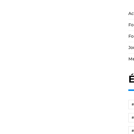
Ac
Fo
Fo
Jo
Me
É