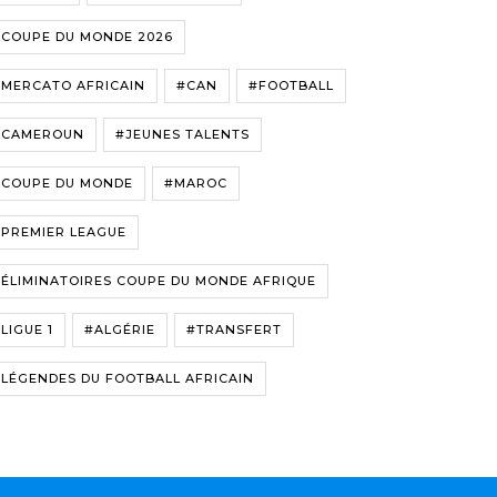
#COUPE DU MONDE 2026
#MERCATO AFRICAIN
#CAN
#FOOTBALL
#CAMEROUN
#JEUNES TALENTS
#COUPE DU MONDE
#MAROC
#PREMIER LEAGUE
ÉLIMINATOIRES COUPE DU MONDE AFRIQUE
LIGUE 1
#ALGÉRIE
#TRANSFERT
LÉGENDES DU FOOTBALL AFRICAIN