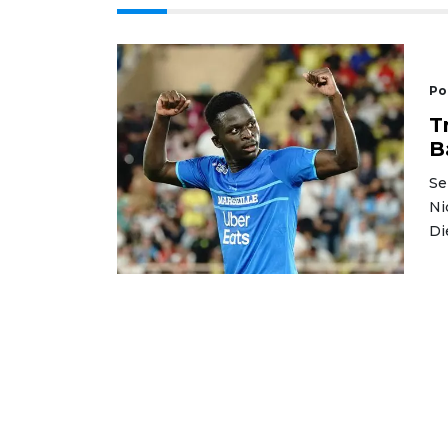
Po
T
B
Se
Ni
Di