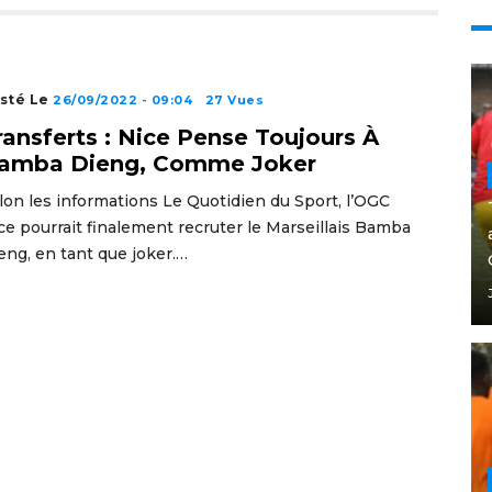
sté Le
26/09/2022 - 09:04
27 Vues
ransferts : Nice Pense Toujours À
amba Dieng, Comme Joker
lon les informations Le Quotidien du Sport, l’OGC
ce pourrait finalement recruter le Marseillais Bamba
eng, en tant que joker.…